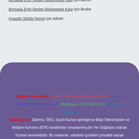
Borsada Emir Neden Beklemede Kalır
için
admin
Borsada Emir Neden Beklemede Kalır
için
Bozkır
Inşaatın Sahibi Nereli
için
admin
ltonbetx.org/
Reklam ve İletişim:
E-mail:
backlinkpaneli@gmail.com
Teams:
forumhizmeti@gmail.com
Whatsapp: 0262 606 0 726
Telegram:
@karabul
Yasal Uyarı:
Sitemiz, 5651 Sayılı Kanun gereğince Bilgi Teknolojileri ve
İletişim Kurumu (BTK) tarafından onaylanmış bir Yer Sağlayıcı olarak
hizmet vermektedir. Bu nedenle, sitedeki içerikleri proaktif olarak