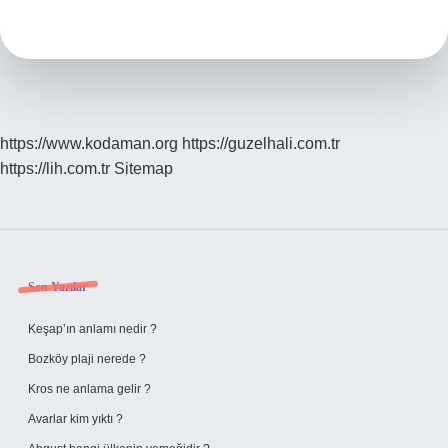
Dibek
Kahvesi
Nasıl
Yapılır
https://www.kodaman.org
https://guzelhali.com.tr
https://lih.com.tr
Sitemap
Sidebar
Son Yazılar
Keşap’ın anlamı nedir ?
Bozköy plaji nerede ?
Kros ne anlama gelir ?
Avarlar kim yıktı ?