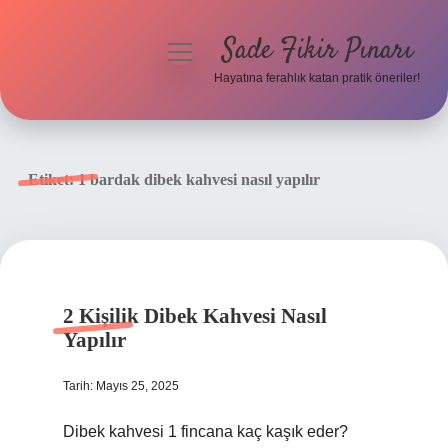
Sade Fikir Pınarı
menüyü
aç
Hayatına ferahlık katan pratik öneriler!
Anasayfa
Gizlilik Politikası
Etiket:
1 bardak dibek kahvesi nasıl yapılır
Yasal Uyarı
Hakkımızda
2 Kişilik Dibek Kahvesi Nasıl
Yapılır
Tarih: Mayıs 25, 2025
Dibek kahvesi 1 fincana kaç kaşık eder?