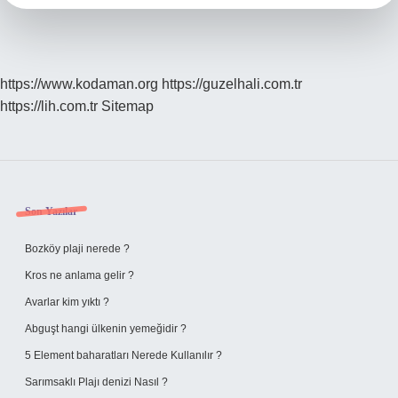
https://www.kodaman.org
https://guzelhali.com.tr
https://lih.com.tr
Sitemap
Sidebar
Son Yazılar
Bozköy plaji nerede ?
Kros ne anlama gelir ?
Avarlar kim yıktı ?
Abguşt hangi ülkenin yemeğidir ?
5 Element baharatları Nerede Kullanılır ?
Sarımsaklı Plajı denizi Nasıl ?