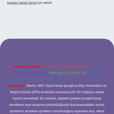
Inşaatın Sahibi Nereli
için
admin
ltonbetx.org/
Reklam ve İletişim:
E-mail:
backlinkpaneli@gmail.com
Teams:
forumhizmeti@gmail.com
Whatsapp: 0262 606 0 726
Telegram:
@karabul
Yasal Uyarı:
Sitemiz, 5651 Sayılı Kanun gereğince Bilgi Teknolojileri ve
İletişim Kurumu (BTK) tarafından onaylanmış bir Yer Sağlayıcı olarak
hizmet vermektedir. Bu nedenle, sitedeki içerikleri proaktif olarak
denetleme veya araştırma yükümlülüğümüz bulunmamaktadır. Ancak,
üyelerimiz yazdıkları içeriklerin sorumluluğunu taşımakta olup, siteye