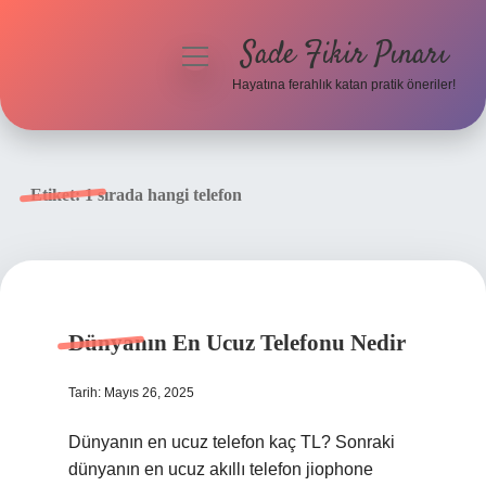
Sade Fikir Pınarı
menüyü
aç
Hayatına ferahlık katan pratik öneriler!
Anasayfa
Gizlilik Politikası
Etiket:
1 sırada hangi telefon
Yasal Uyarı
Hakkımızda
Dünyanın En Ucuz Telefonu Nedir
Tarih: Mayıs 26, 2025
Dünyanın en ucuz telefon kaç TL? Sonraki
dünyanın en ucuz akıllı telefon jiophone