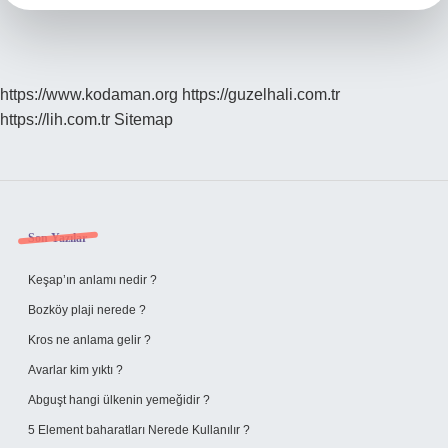
https://www.kodaman.org
https://guzelhali.com.tr
https://lih.com.tr
Sitemap
Sidebar
Son Yazılar
Keşap’ın anlamı nedir ?
Bozköy plaji nerede ?
Kros ne anlama gelir ?
Avarlar kim yıktı ?
Abguşt hangi ülkenin yemeğidir ?
5 Element baharatları Nerede Kullanılır ?