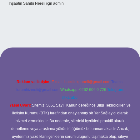
Inşaatın Sahibi Nereli
için
admin
hiltonbetx.org/
Reklam ve İletişim:
E-mail:
backlinkpaneli@gmail.com
Teams:
forumhizmeti@gmail.com
Whatsapp: 0262 606 0 726
Telegram:
@karabul
Yasal Uyarı:
Sitemiz, 5651 Sayılı Kanun gereğince Bilgi Teknolojileri ve
İletişim Kurumu (BTK) tarafından onaylanmış bir Yer Sağlayıcı olarak
hizmet vermektedir. Bu nedenle, sitedeki içerikleri proaktif olarak
denetleme veya araştırma yükümlülüğümüz bulunmamaktadır. Ancak,
üyelerimiz yazdıkları içeriklerin sorumluluğunu taşımakta olup, siteye