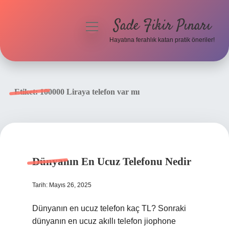
Sade Fikir Pınarı
menüyü
aç
Hayatına ferahlık katan pratik öneriler!
Anasayfa
Gizlilik Politikası
Etiket:
100000 Liraya telefon var mı
Yasal Uyarı
Hakkımızda
Dünyanın En Ucuz Telefonu Nedir
Tarih: Mayıs 26, 2025
Dünyanın en ucuz telefon kaç TL? Sonraki
dünyanın en ucuz akıllı telefon jiophone