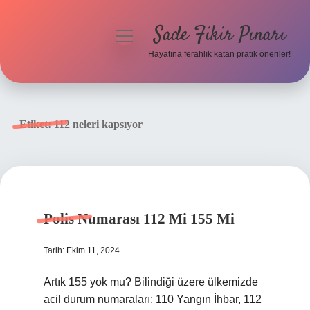
Sade Fikir Pınarı
menüyü
aç
Hayatına ferahlık katan pratik öneriler!
Anasayfa
Gizlilik Politikası
Etiket:
112 neleri kapsıyor
Yasal Uyarı
Hakkımızda
Polis Numarası 112 Mi 155 Mi
Tarih: Ekim 11, 2024
Artık 155 yok mu? Bilindiği üzere ülkemizde
acil durum numaraları; 110 Yangın İhbar, 112