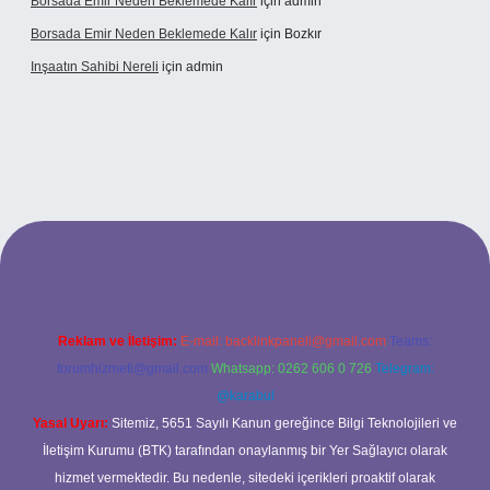
Borsada Emir Neden Beklemede Kalır
için
admin
Borsada Emir Neden Beklemede Kalır
için
Bozkır
Inşaatın Sahibi Nereli
için
admin
https://www.hiltonbetx.org/
Reklam ve İletişim:
E-mail:
backlinkpaneli@gmail.com
Teams:
forumhizmeti@gmail.com
Whatsapp: 0262 606 0 726
Telegram:
@karabul
Yasal Uyarı:
Sitemiz, 5651 Sayılı Kanun gereğince Bilgi Teknolojileri ve
İletişim Kurumu (BTK) tarafından onaylanmış bir Yer Sağlayıcı olarak
hizmet vermektedir. Bu nedenle, sitedeki içerikleri proaktif olarak