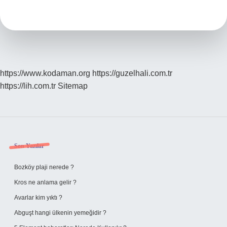
112
Mi
155
Mi
https://www.kodaman.org
https://guzelhali.com.tr
https://lih.com.tr
Sitemap
Sidebar
Son Yazılar
Bozköy plaji nerede ?
Kros ne anlama gelir ?
Avarlar kim yıktı ?
Abguşt hangi ülkenin yemeğidir ?