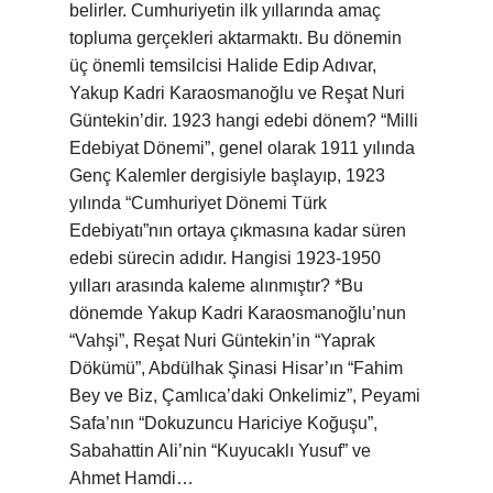
belirler. Cumhuriyetin ilk yıllarında amaç
topluma gerçekleri aktarmaktı. Bu dönemin
üç önemli temsilcisi Halide Edip Adıvar,
Yakup Kadri Karaosmanoğlu ve Reşat Nuri
Güntekin’dir. 1923 hangi edebi dönem? “Milli
Edebiyat Dönemi”, genel olarak 1911 yılında
Genç Kalemler dergisiyle başlayıp, 1923
yılında “Cumhuriyet Dönemi Türk
Edebiyatı”nın ortaya çıkmasına kadar süren
edebi sürecin adıdır. Hangisi 1923-1950
yılları arasında kaleme alınmıştır? *Bu
dönemde Yakup Kadri Karaosmanoğlu’nun
“Vahşi”, Reşat Nuri Güntekin’in “Yaprak
Dökümü”, Abdülhak Şinasi Hisar’ın “Fahim
Bey ve Biz, Çamlıca’daki Onkelimiz”, Peyami
Safa’nın “Dokuzuncu Hariciye Koğuşu”,
Sabahattin Ali’nin “Kuyucaklı Yusuf” ve
Ahmet Hamdi…