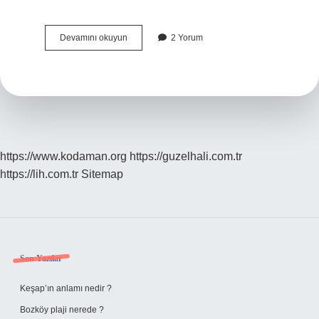
1923-
Devamını okuyun
2 Yorum
1950
Arasi
Hangi
Dönem
https://www.kodaman.org
https://guzelhali.com.tr
https://lih.com.tr
Sitemap
Sidebar
Son Yazılar
Keşap’ın anlamı nedir ?
Bozköy plaji nerede ?