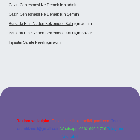
Gazın Genleşmesi Ne Demek
için
admin
Gazın Genleşmesi Ne Demek
için
Şermin
Borsada Emir Neden Beklemede Kalır
için
admin
Borsada Emir Neden Beklemede Kalır
için
Bozkır
Inşaatın Sahibi Nereli
için
admin
ltonbetx.org/
Reklam ve İletişim:
E-mail:
backlinkpaneli@gmail.com
Teams:
forumhizmeti@gmail.com
Whatsapp: 0262 606 0 726
Telegram:
@karabul