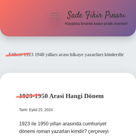
Sade Fikir Pınarı
menüyü
aç
Hayatına ferahlık katan pratik öneriler!
Anasayfa
Gizlilik Politikası
Etiket:
1923 1940 yılları arası hikaye yazarları kimlerdir
Yasal Uyarı
Hakkımızda
1923-1950 Arasi Hangi Dönem
Tarih: Eylül 25, 2024
1923 ile 1950 yılları arasında cumhuriyet
dönemi roman yazarları kimdir? çerçeveyi