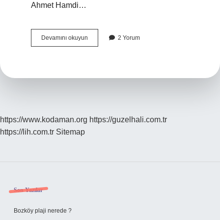
Ahmet Hamdi…
1923-
Devamını okuyun
2 Yorum
1950
Arasi
Hangi
Dönem
https://www.kodaman.org
https://guzelhali.com.tr
https://lih.com.tr
Sitemap
Sidebar
Son Yazılar
Bozköy plaji nerede ?