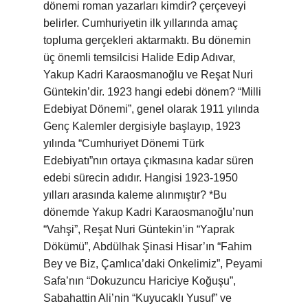
dönemi roman yazarları kimdir? çerçeveyi
belirler. Cumhuriyetin ilk yıllarında amaç
topluma gerçekleri aktarmaktı. Bu dönemin
üç önemli temsilcisi Halide Edip Adıvar,
Yakup Kadri Karaosmanoğlu ve Reşat Nuri
Güntekin’dir. 1923 hangi edebi dönem? “Milli
Edebiyat Dönemi”, genel olarak 1911 yılında
Genç Kalemler dergisiyle başlayıp, 1923
yılında “Cumhuriyet Dönemi Türk
Edebiyatı”nın ortaya çıkmasına kadar süren
edebi sürecin adıdır. Hangisi 1923-1950
yılları arasında kaleme alınmıştır? *Bu
dönemde Yakup Kadri Karaosmanoğlu’nun
“Vahşi”, Reşat Nuri Güntekin’in “Yaprak
Dökümü”, Abdülhak Şinasi Hisar’ın “Fahim
Bey ve Biz, Çamlıca’daki Onkelimiz”, Peyami
Safa’nın “Dokuzuncu Hariciye Koğuşu”,
Sabahattin Ali’nin “Kuyucaklı Yusuf” ve