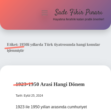
Sade Fikir Pınarı
menüyü
aç
Hayatına ferahlık katan pratik öneriler!
Anasayfa
Gizlilik Politikası
Etiket:
1950li yıllarda Türk tiyatrosunda hangi konular
işlenmiştir
Yasal Uyarı
Hakkımızda
1923-1950 Arasi Hangi Dönem
Tarih: Eylül 25, 2024
1923 ile 1950 yılları arasında cumhuriyet