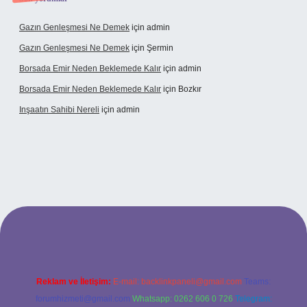
Gazın Genleşmesi Ne Demek
için
admin
Gazın Genleşmesi Ne Demek
için
Şermin
Borsada Emir Neden Beklemede Kalır
için
admin
Borsada Emir Neden Beklemede Kalır
için
Bozkır
Inşaatın Sahibi Nereli
için
admin
ltonbetx.org/
Reklam ve İletişim:
E-mail:
backlinkpaneli@gmail.com
Teams:
forumhizmeti@gmail.com
Whatsapp: 0262 606 0 726
Telegram: