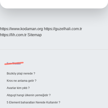
Düşme
Kalktı
Mı
https://www.kodaman.org
https://guzelhali.com.tr
https://lih.com.tr
Sitemap
Sidebar
Son Yazılar
Bozköy plaji nerede ?
Kros ne anlama gelir ?
Avarlar kim yıktı ?
Abguşt hangi ülkenin yemeğidir ?
5 Element baharatları Nerede Kullanılır ?