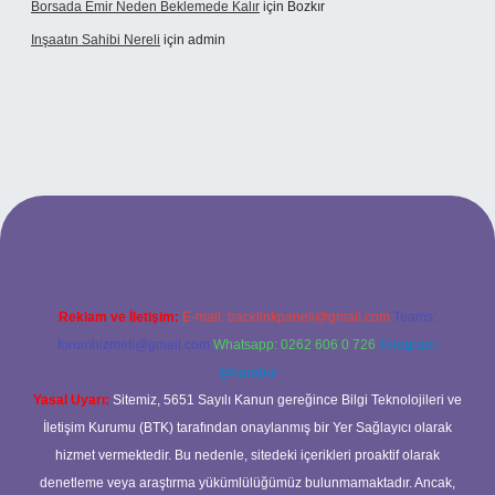
Borsada Emir Neden Beklemede Kalır
için
Bozkır
Inşaatın Sahibi Nereli
için
admin
tonbetx.org/
Reklam ve İletişim:
E-mail:
backlinkpaneli@gmail.com
Teams:
forumhizmeti@gmail.com
Whatsapp: 0262 606 0 726
Telegram:
@karabul
Yasal Uyarı:
Sitemiz, 5651 Sayılı Kanun gereğince Bilgi Teknolojileri ve
İletişim Kurumu (BTK) tarafından onaylanmış bir Yer Sağlayıcı olarak
hizmet vermektedir. Bu nedenle, sitedeki içerikleri proaktif olarak
denetleme veya araştırma yükümlülüğümüz bulunmamaktadır. Ancak,