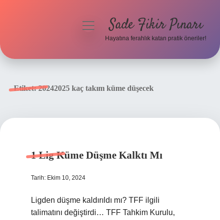
Sade Fikir Pınarı
menüyü
aç
Hayatına ferahlık katan pratik öneriler!
Anasayfa
Gizlilik Politikası
Etiket:
20242025 kaç takım küme düşecek
Yasal Uyarı
Hakkımızda
1 Lig Küme Düşme Kalktı Mı
Tarih: Ekim 10, 2024
Ligden düşme kaldırıldı mı? TFF ilgili
talimatını değiştirdi… TFF Tahkim Kurulu,