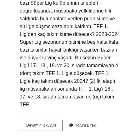
bazı Süper Lig kulüplerinin talepleri
doğrultusunda, müsabaka yetkililerine fiili
saldırıda bulunanlara verilen puan silme ve
alt lige düşme cezalarını kaldırdı. TFF 1.
Lig’den kaç takım küme düşecek? 2023-2024
Süper Lig sezonunun bitimine beş hafta kala
bazı takımlar hayal kırıklığı yaşarken bazıları
ise büyük sevinç yaşadı. Bu sezon Süper
Lig’i 17., 18., 19. ve 20. sırada tamamlayan 4
(dört) takım TFF 1. Lig’e düşecek. TFF 1.
Lig’e kaç takım düşecek 2024? (2) İki etaplı
lig müsabakaları sonunda TFF 1. Lig’i 16.,
17. ve 18. sırada tamamlayan üç (üç) takım
TFF…
1
Devamını okuyun
Yorum Bırak
Lig
Küme