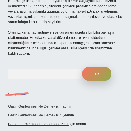
Kurumu (BTK) tarafından onaylanmış bir Yer Sağlayıcı olarak hizmet
vermektedir. Bu nedenle, sitedeki içerikleri proaktif olarak denetleme
veya araştırma yükümlülüğümüz bulunmamaktadır. Ancak, üyelerimiz
yazdıkları içeriklerin sorumluluğunu taşımakta olup, siteye üye olarak bu
sorumluluğu kabul etmiş sayılırlar.
Sitemiz, kar amacı gütmeyen ve tamamen ücretsiz bir bilgi paylaşım
platformudur. Hukuka ve yasal düzenlemelere aykırı olduğunu
düşündüğünüz içerikleri,
backlinkpanelicomtr@gmail.com
adresine
bildirmeniz halinde, ilgili içerikler yasal süre içerisinde sitemizden
kaldırılacaktır.
Arama
Son yorumlar
Gazın Genleşmesi Ne Demek
için
admin
Gazın Genleşmesi Ne Demek
için
Şermin
Borsada Emir Neden Beklemede Kalır
için
admin