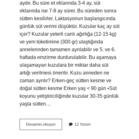
aydır. Bu süre et ırklarında 3-4 ay, süt
ırklarında ise 7-8 ay sürer. Bu süreden sonra
sütten kesilirler. Laktasyonun başlangıcında
günlük süt verimi düşüktür. Kuzular kaç ay süt
içer? Kuzular yeterli canlı ağırlığa (12-15 kg)
ve yem tüketimine (300 gr) ulaştığında
annelerinden tamamen ayrılabilir ve 5. ve 6.
haftada emzirme durdurulabilir. Bu aşamaya
ulaşamayan kuzulara bir miktar daha süt
artığı verilmesi önerilir. Kuzu anneden ne
zaman ayrılır? Erken-geç sütten kesme ve
doğal sütten kesme Erken yaş < 90 gün •Süt
koyunu yetiştiriciliğinde kuzular 30-35 günlük
yaşta sütten…
Koyun
Devamını okuyun
12 Yorum
Kaç
Günde