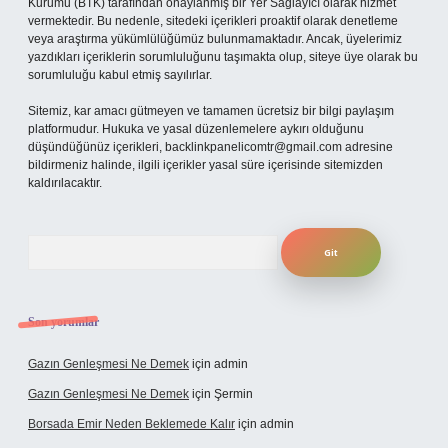
Kurumu (BTK) tarafından onaylanmış bir Yer Sağlayıcı olarak hizmet
vermektedir. Bu nedenle, sitedeki içerikleri proaktif olarak denetleme
veya araştırma yükümlülüğümüz bulunmamaktadır. Ancak, üyelerimiz
yazdıkları içeriklerin sorumluluğunu taşımakta olup, siteye üye olarak bu
sorumluluğu kabul etmiş sayılırlar.
Sitemiz, kar amacı gütmeyen ve tamamen ücretsiz bir bilgi paylaşım
platformudur. Hukuka ve yasal düzenlemelere aykırı olduğunu
düşündüğünüz içerikleri,
backlinkpanelicomtr@gmail.com
adresine
bildirmeniz halinde, ilgili içerikler yasal süre içerisinde sitemizden
kaldırılacaktır.
Arama
Son yorumlar
Gazın Genleşmesi Ne Demek
için
admin
Gazın Genleşmesi Ne Demek
için
Şermin
Borsada Emir Neden Beklemede Kalır
için
admin