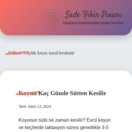
Sade Fikir Pınarı
menüyü
aç
Hayatına ferahlık katan pratik öneriler!
Anasayfa
Gizlilik Politikası
Etiket:
3 aylık kuzu nasıl beslenir
Yasal Uyarı
Hakkımızda
Koyun Kaç Günde Sütten Kesilir
Tarih: Ekim 13, 2024
Koyunun sütü ne zaman kesilir? Evcil koyun
ve keçilerde laktasyon süresi genellikle 3-5