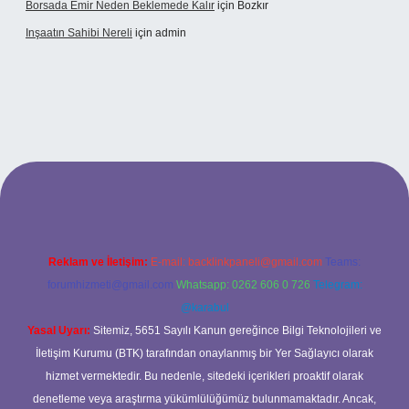
Borsada Emir Neden Beklemede Kalır
için
Bozkır
Inşaatın Sahibi Nereli
için
admin
ltonbetx.org/
Reklam ve İletişim:
E-mail:
backlinkpaneli@gmail.com
Teams:
forumhizmeti@gmail.com
Whatsapp: 0262 606 0 726
Telegram:
@karabul
Yasal Uyarı:
Sitemiz, 5651 Sayılı Kanun gereğince Bilgi Teknolojileri ve
İletişim Kurumu (BTK) tarafından onaylanmış bir Yer Sağlayıcı olarak
hizmet vermektedir. Bu nedenle, sitedeki içerikleri proaktif olarak
denetleme veya araştırma yükümlülüğümüz bulunmamaktadır. Ancak,