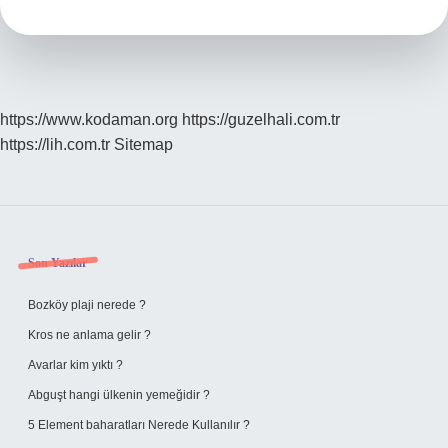
Sütten
Kesilir
https://www.kodaman.org
https://guzelhali.com.tr
https://lih.com.tr
Sitemap
Sidebar
Son Yazılar
Bozköy plaji nerede ?
Kros ne anlama gelir ?
Avarlar kim yıktı ?
Abguşt hangi ülkenin yemeğidir ?
5 Element baharatları Nerede Kullanılır ?