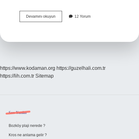
Hz
Devamını okuyun
12 Yorum
Abbas
Kimin
Oğlu
https://www.kodaman.org
https://guzelhali.com.tr
https://lih.com.tr
Sitemap
Sidebar
Son Yazılar
Bozköy plaji nerede ?
Kros ne anlama gelir ?