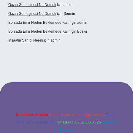
Gazın Genleşmesi Ne Demek
için
admin
Gazın Genleşmesi Ne Demek
için
Şermin
Borsada Emir Neden Beklemede Kalır
için
admin
Borsada Emir Neden Beklemede Kalır
için
Bozkır
Inşaatın Sahibi Nereli
için
admin
iltonbetx.org/
Reklam ve İletişim:
E-mail:
backlinkpaneli@gmail.com
Teams:
forumhizmeti@gmail.com
Whatsapp: 0262 606 0 726
Telegram:
@karabul