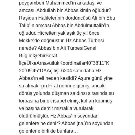
peygamberi Muhammed’in arkadaşı ve
amcası. Abdullah bin Abbas kimin oğludur?
Raşidun Halifelerinin dördüncüsü Ali bin Ebu
Talib’in amcası Abbas bin Abdulmuttalib’in
oğludur. Hicretten yaklaşık üç yıl önce
Mekke’de doğmuştur. Hz Abbas Türbesi
nerede? Abbas bin Ali TürbesiGenel
BilgilerŞehirBerat
İlçeÜlkeArnavutlukKoordinatlar40°38′11″K
20°09′45″DAAçılış16204 satır daha Hz
Abbas’ın eli neden kesildi? Aşure günü yine
su almak için Fırat nehrine gitmiş, ancak
dönüş yolunda düşman saldırısı sırasında su
torbasına bir ok isabet etmiş, kolları kopmuş
ve başına demir mızrakla vurularak
öldürülmüştür. Hz Abbas’ın soyundan
gelenlere ne denir? Abbas (r.a.)’ın soyundan
gelenlerle birlikte bunlara…