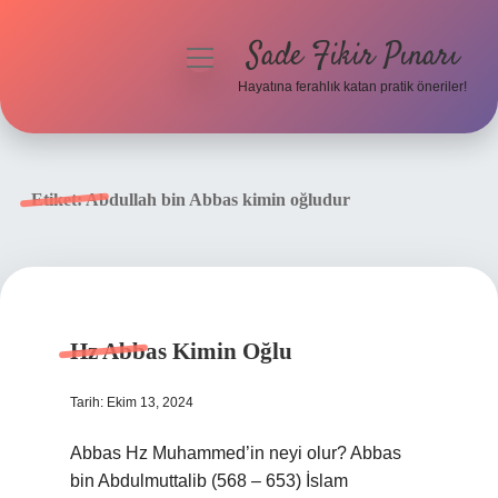
Sade Fikir Pınarı
menüyü
aç
Hayatına ferahlık katan pratik öneriler!
Anasayfa
Gizlilik Politikası
Etiket:
Abdullah bin Abbas kimin oğludur
Yasal Uyarı
Hakkımızda
Hz Abbas Kimin Oğlu
Tarih: Ekim 13, 2024
Abbas Hz Muhammed’in neyi olur? Abbas
bin Abdulmuttalib (568 – 653) İslam