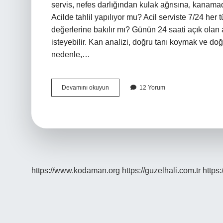
servis, nefes darlığından kulak ağrısına, kanamad
Acilde tahlil yapılıyor mu? Acil serviste 7/24 her t
değerlerine bakılır mı? Günün 24 saati açık olan
isteyebilir. Kan analizi, doğru tanı koymak ve doğ
nedenle,…
Acil
Devamını okuyun
12 Yorum
Serviste
Hangi
Testler
Yapılır
https://www.kodaman.org
https://guzelhali.com.tr
https: