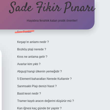
Sade Fikir Pınarı
Hayatına ferahlık katan pratik öneriler!
Sidebar
Son Yazılar
https://www.hiltonbet
Keşap’ın anlamı nedir ?
Bozköy plaji nerede ?
Kros ne anlama gelir ?
Avarlar kim yıktı ?
Abguşt hangi ülkenin yemeğidir ?
5 Element baharatları Nerede Kullanılır ?
Sarımsaklı Plajı denizi Nasıl ?
Basit kesri nedir ?
Tramer kaydı aracın değerini düşürür mü ?
Kan iğnesi kaç günde bir yapılır ?