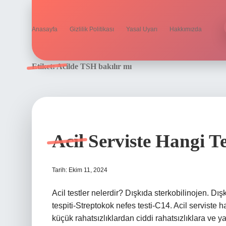
Anasayfa
Gizlilik Politikası
Yasal Uyarı
Hakkımızda
Etiket:
Acilde TSH bakılır mı
Acil Serviste Hangi Te
Tarih: Ekim 11, 2024
Acil testler nelerdir? Dışkıda sterkobilinojen. Dı
tespiti-Streptokok nefes testi-C14. Acil serviste han
küçük rahatsızlıklardan ciddi rahatsızlıklara ve 