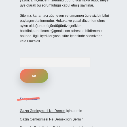
yazdıkları içeriklerin sorumluluğunu taşımakta olup, siteye
üye olarak bu sorumluluğu kabul etmiş sayılırlar.
Sitemiz, kar amacı gütmeyen ve tamamen ücretsiz bir bilgi
paylaşım platformudur. Hukuka ve yasal düzenlemelere
aykırı olduğunu düşündüğünüz içerikleri,
backlinkpanelicomtr@gmail.com
adresine bildirmeniz
halinde, ilgili içerikler yasal süre içerisinde sitemizden
kaldırılacaktır.
Arama
Son yorumlar
Gazın Genleşmesi Ne Demek
için
admin
Gazın Genleşmesi Ne Demek
için
Şermin