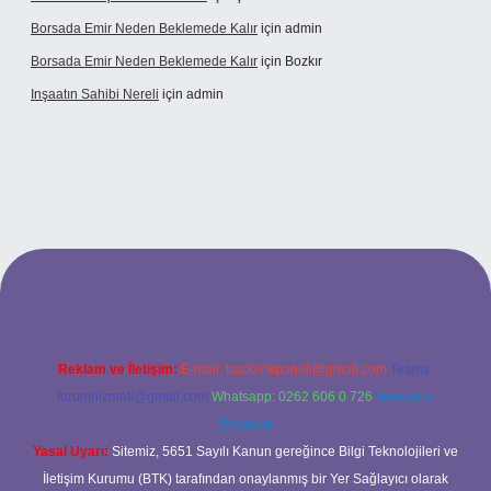
Borsada Emir Neden Beklemede Kalır
için
admin
Borsada Emir Neden Beklemede Kalır
için
Bozkır
Inşaatın Sahibi Nereli
için
admin
ltonbetx.org/
Reklam ve İletişim:
E-mail:
backlinkpaneli@gmail.com
Teams:
forumhizmeti@gmail.com
Whatsapp: 0262 606 0 726
Telegram:
@karabul
Yasal Uyarı:
Sitemiz, 5651 Sayılı Kanun gereğince Bilgi Teknolojileri ve
İletişim Kurumu (BTK) tarafından onaylanmış bir Yer Sağlayıcı olarak