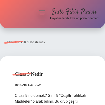
Sade Fikir Pınarı
menüyü
aç
Hayatına ferahlık katan pratik öneriler!
Anasayfa
Gizlilik Politikası
Etiket:
ADR 9 ne demek
Yasal Uyarı
Hakkımızda
Class 9 Nedir
Tarih: Aralık 31, 2024
Class 9 ne demek? Sınıf 9 “Çeşitli Tehlikeli
Maddeler” olarak bilinir. Bu grup çeşitli