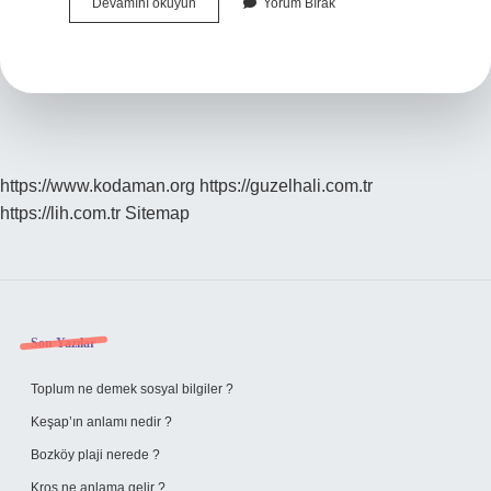
Class
Devamını okuyun
Yorum Bırak
9
Nedir
https://www.kodaman.org
https://guzelhali.com.tr
https://lih.com.tr
Sitemap
Sidebar
Son Yazılar
Toplum ne demek sosyal bilgiler ?
Keşap’ın anlamı nedir ?
Bozköy plaji nerede ?
Kros ne anlama gelir ?