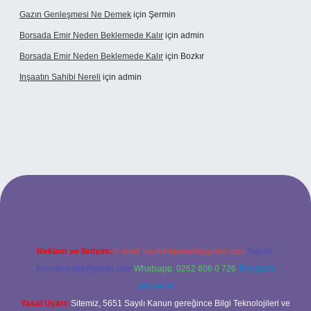
Gazın Genleşmesi Ne Demek
için
Şermin
Borsada Emir Neden Beklemede Kalır
için
admin
Borsada Emir Neden Beklemede Kalır
için
Bozkır
Inşaatın Sahibi Nereli
için
admin
ltonbetx.org/
Reklam ve İletişim:
E-mail:
backlinkpaneli@gmail.com
Teams:
forumhizmeti@gmail.com
Whatsapp: 0262 606 0 726
Telegram:
@karabul
Yasal Uyarı:
Sitemiz, 5651 Sayılı Kanun gereğince Bilgi Teknolojileri ve