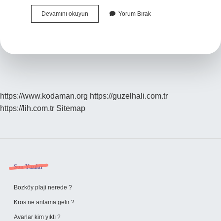
Ağaçtan
Devamını okuyun
Yorum Bırak
Akan
Yapışkan
Sıvı
Nedir
https://www.kodaman.org
https://guzelhali.com.tr
https://lih.com.tr
Sitemap
Sidebar
Son Yazılar
Bozköy plaji nerede ?
Kros ne anlama gelir ?
Avarlar kim yıktı ?