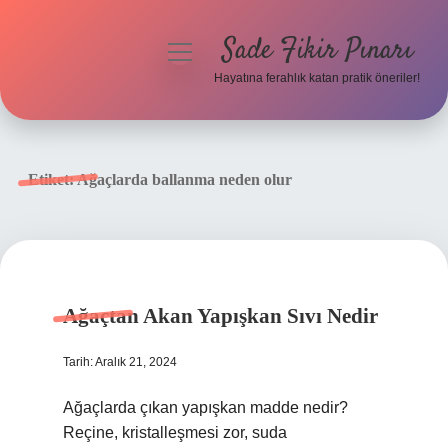
Sade Fikir Pınarı
menüyü
aç
Hayatına ferahlık katan pratik öneriler!
Anasayfa
Gizlilik Politikası
Etiket:
Ağaçlarda ballanma neden olur
Yasal Uyarı
Hakkımızda
Ağaçtan Akan Yapışkan Sıvı Nedir
Tarih: Aralık 21, 2024
Ağaçlarda çıkan yapışkan madde nedir?
Reçine, kristalleşmesi zor, suda