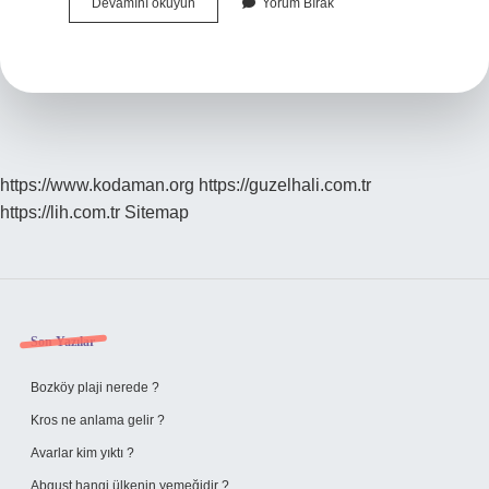
Ağrı
Devamını okuyun
Yorum Bırak
Dağına
Çıkmak
Yasak
Mı
https://www.kodaman.org
https://guzelhali.com.tr
https://lih.com.tr
Sitemap
Sidebar
Son Yazılar
Bozköy plaji nerede ?
Kros ne anlama gelir ?
Avarlar kim yıktı ?
Abguşt hangi ülkenin yemeğidir ?