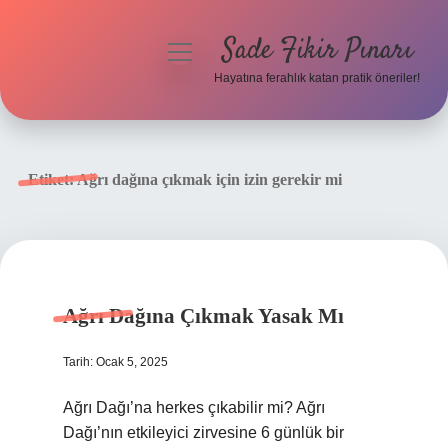
Sade Fikir Pınarı
menüyü
aç
Hayatına ferahlık katan pratik öneriler!
Anasayfa
Gizlilik Politikası
Etiket:
Ağrı dağına çıkmak için izin gerekir mi
Yasal Uyarı
Hakkımızda
Ağrı Dağına Çıkmak Yasak Mı
Tarih: Ocak 5, 2025
Ağrı Dağı’na herkes çıkabilir mi? Ağrı
Dağı’nın etkileyici zirvesine 6 günlük bir