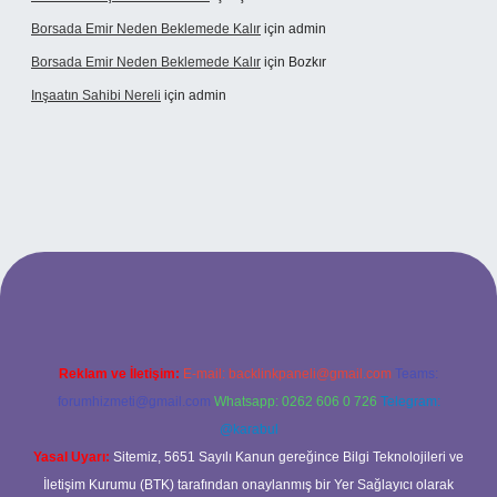
Borsada Emir Neden Beklemede Kalır
için
admin
Borsada Emir Neden Beklemede Kalır
için
Bozkır
Inşaatın Sahibi Nereli
için
admin
ltonbetx.org/
Reklam ve İletişim:
E-mail:
backlinkpaneli@gmail.com
Teams:
forumhizmeti@gmail.com
Whatsapp: 0262 606 0 726
Telegram:
@karabul
Yasal Uyarı:
Sitemiz, 5651 Sayılı Kanun gereğince Bilgi Teknolojileri ve
İletişim Kurumu (BTK) tarafından onaylanmış bir Yer Sağlayıcı olarak