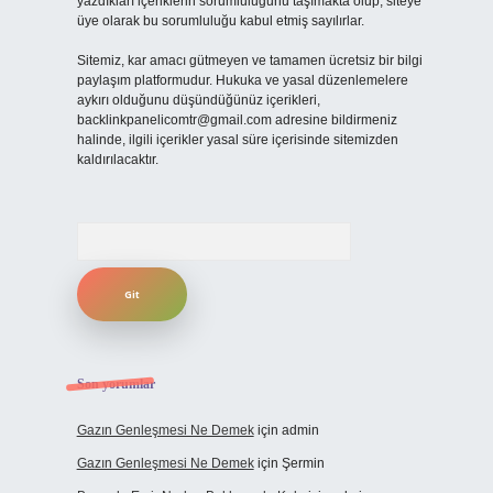
yazdıkları içeriklerin sorumluluğunu taşımakta olup, siteye
üye olarak bu sorumluluğu kabul etmiş sayılırlar.
Sitemiz, kar amacı gütmeyen ve tamamen ücretsiz bir bilgi
paylaşım platformudur. Hukuka ve yasal düzenlemelere
aykırı olduğunu düşündüğünüz içerikleri,
backlinkpanelicomtr@gmail.com
adresine bildirmeniz
halinde, ilgili içerikler yasal süre içerisinde sitemizden
kaldırılacaktır.
Arama
Son yorumlar
Gazın Genleşmesi Ne Demek
için
admin
Gazın Genleşmesi Ne Demek
için
Şermin