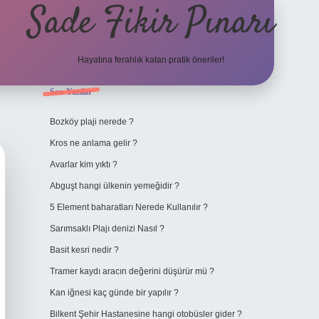
Sade Fikir Pınarı
Hayatına ferahlık katan pratik öneriler!
Sidebar
Son Yazılar
https://www.hiltonbetx
Bozköy plaji nerede ?
Kros ne anlama gelir ?
Avarlar kim yıktı ?
Abguşt hangi ülkenin yemeğidir ?
5 Element baharatları Nerede Kullanılır ?
Sarımsaklı Plajı denizi Nasıl ?
Basit kesri nedir ?
Tramer kaydı aracın değerini düşürür mü ?
Kan iğnesi kaç günde bir yapılır ?
Bilkent Şehir Hastanesine hangi otobüsler gider ?