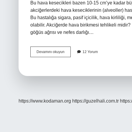
Bu hava kesecikleri bazen 10-15 cm’ye kadar büy
akciğerlerdeki hava keseciklerinin (alveoller) ha
Bu hastalığa sigara, pasif içicilik, hava kirliliği,
olabilir. Akciğerde hava birikmesi tehlikeli midir?
göğüs ağrısı ve nefes darlığı…
Akciğerdeki
Devamını okuyun
12 Yorum
Hava
Kesecikleri
Nedir
https://www.kodaman.org
https://guzelhali.com.tr
https: