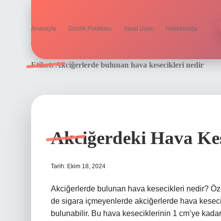
Anasayfa
Gizlilik Politikası
Yasal Uyarı
Hakkımızda
Etiket:
Akciğerlerde bulunan hava kesecikleri nedir
Akciğerdeki Hava Kes
Tarih: Ekim 18, 2024
Akciğerlerde bulunan hava kesecikleri nedir? Öze
de sigara içmeyenlerde akciğerlerde hava kesecik
bulunabilir. Bu hava keseciklerinin 1 cm’ye kadar