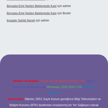
Borsada Emir Neden Beklemede Kalır
için
admin
Borsada Emir Neden Beklemede Kalır
için
Bozkır
Inşaatın Sahibi Nereli
için
admin
ltonbetx.org/
Reklam ve İletişim:
E-mail:
backlinkpaneli@gmail.com
Teams:
forumhizmeti@gmail.com
Whatsapp: 0262 606 0 726
Telegram:
@karabul
Yasal Uyarı:
Sitemiz, 5651 Sayılı Kanun gereğince Bilgi Teknolojileri ve
İletişim Kurumu (BTK) tarafından onaylanmış bir Yer Sağlayıcı olarak