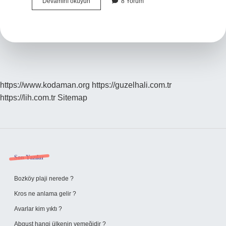
Anne
Devamını okuyun
8 Yorum
Karnındaki
Bebeğe
En
Çok
Ne
Kilo
Aldırır
https://www.kodaman.org
https://guzelhali.com.tr
https://lih.com.tr
Sitemap
Sidebar
Son Yazılar
Bozköy plaji nerede ?
Kros ne anlama gelir ?
Avarlar kim yıktı ?
Abguşt hangi ülkenin yemeğidir ?