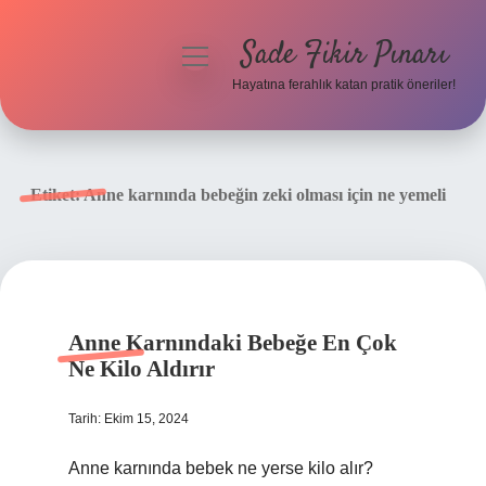
Sade Fikir Pınarı
menüyü
aç
Hayatına ferahlık katan pratik öneriler!
Anasayfa
Gizlilik Politikası
Etiket:
Anne karnında bebeğin zeki olması için ne yemeli
Yasal Uyarı
Hakkımızda
Anne Karnındaki Bebeğe En Çok
Ne Kilo Aldırır
Tarih: Ekim 15, 2024
Anne karnında bebek ne yerse kilo alır?