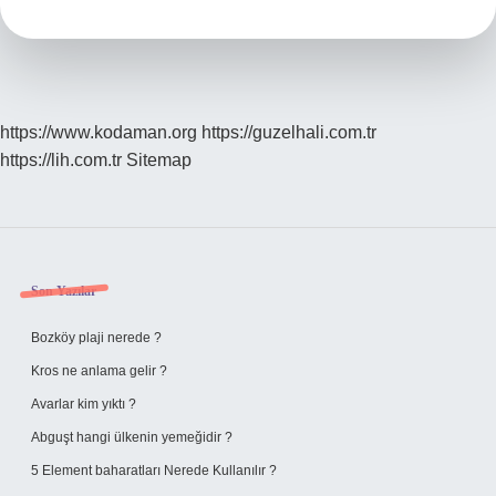
Nedir
https://www.kodaman.org
https://guzelhali.com.tr
https://lih.com.tr
Sitemap
Sidebar
Son Yazılar
Bozköy plaji nerede ?
Kros ne anlama gelir ?
Avarlar kim yıktı ?
Abguşt hangi ülkenin yemeğidir ?
5 Element baharatları Nerede Kullanılır ?