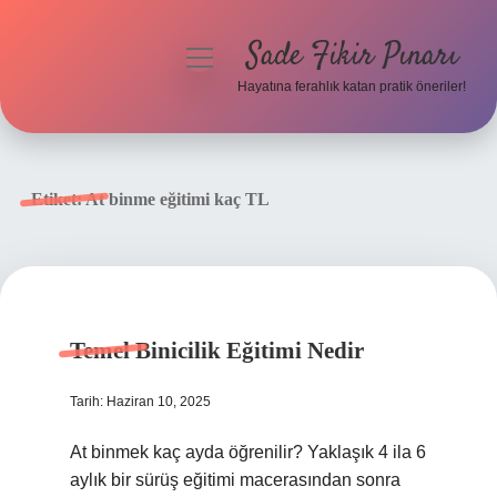
Sade Fikir Pınarı
menüyü
aç
Hayatına ferahlık katan pratik öneriler!
Anasayfa
Gizlilik Politikası
Etiket:
At binme eğitimi kaç TL
Yasal Uyarı
Hakkımızda
Temel Binicilik Eğitimi Nedir
Tarih: Haziran 10, 2025
At binmek kaç ayda öğrenilir? Yaklaşık 4 ila 6
aylık bir sürüş eğitimi macerasından sonra