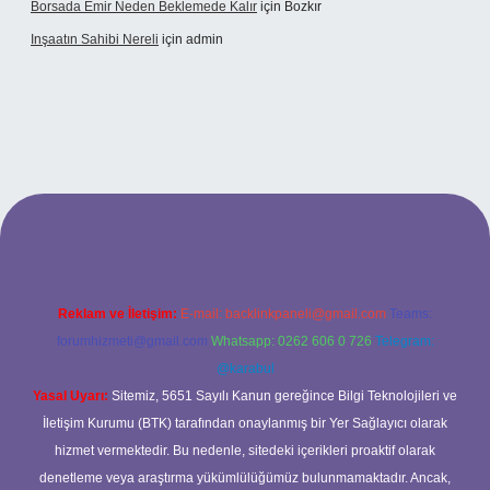
Borsada Emir Neden Beklemede Kalır
için
Bozkır
Inşaatın Sahibi Nereli
için
admin
ltonbetx.org/
Reklam ve İletişim:
E-mail:
backlinkpaneli@gmail.com
Teams:
forumhizmeti@gmail.com
Whatsapp: 0262 606 0 726
Telegram:
@karabul
Yasal Uyarı:
Sitemiz, 5651 Sayılı Kanun gereğince Bilgi Teknolojileri ve
İletişim Kurumu (BTK) tarafından onaylanmış bir Yer Sağlayıcı olarak
hizmet vermektedir. Bu nedenle, sitedeki içerikleri proaktif olarak
denetleme veya araştırma yükümlülüğümüz bulunmamaktadır. Ancak,