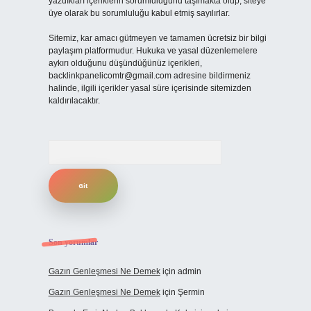
yazdıkları içeriklerin sorumluluğunu taşımakta olup, siteye
üye olarak bu sorumluluğu kabul etmiş sayılırlar.
Sitemiz, kar amacı gütmeyen ve tamamen ücretsiz bir bilgi
paylaşım platformudur. Hukuka ve yasal düzenlemelere
aykırı olduğunu düşündüğünüz içerikleri,
backlinkpanelicomtr@gmail.com
adresine bildirmeniz
halinde, ilgili içerikler yasal süre içerisinde sitemizden
kaldırılacaktır.
Arama
Son yorumlar
Gazın Genleşmesi Ne Demek
için
admin
Gazın Genleşmesi Ne Demek
için
Şermin