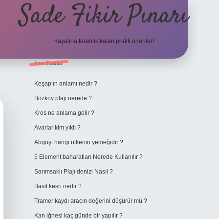
Sade Fikir Pınarı
Hayatına ferahlık katan pratik öneriler!
Sidebar
Son Yazılar
https://www.hiltonbetx
Keşap’ın anlamı nedir ?
Bozköy plaji nerede ?
Kros ne anlama gelir ?
Avarlar kim yıktı ?
Abguşt hangi ülkenin yemeğidir ?
5 Element baharatları Nerede Kullanılır ?
Sarımsaklı Plajı denizi Nasıl ?
Basit kesri nedir ?
Tramer kaydı aracın değerini düşürür mü ?
Kan iğnesi kaç günde bir yapılır ?