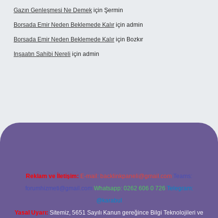
Gazın Genleşmesi Ne Demek
için
Şermin
Borsada Emir Neden Beklemede Kalır
için
admin
Borsada Emir Neden Beklemede Kalır
için
Bozkır
Inşaatın Sahibi Nereli
için
admin
ltonbetx.org/
Reklam ve İletişim:
E-mail:
backlinkpaneli@gmail.com
Teams:
forumhizmeti@gmail.com
Whatsapp: 0262 606 0 726
Telegram:
@karabul
Yasal Uyarı:
Sitemiz, 5651 Sayılı Kanun gereğince Bilgi Teknolojileri ve