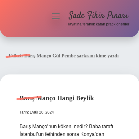
Sade Fikir Pınarı
menüyü
aç
Hayatına ferahlık katan pratik öneriler!
Anasayfa
Gizlilik Politikası
Etiket:
Barış Manço Gül Pembe şarkısını kime yazdı
Yasal Uyarı
Hakkımızda
Barış Manço Hangi Beylik
Tarih: Eylül 20, 2024
Barış Manço’nun kökeni nedir? Baba tarafı
İstanbul’un fethinden sonra Konya’dan