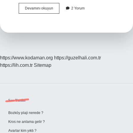
Barış
Devamını okuyun
2 Yorum
Manço
Hangi
Beylik
https://www.kodaman.org
https://guzelhali.com.tr
https://lih.com.tr
Sitemap
Sidebar
Son Yazılar
Bozköy plaji nerede ?
Kros ne anlama gelir ?
Avarlar kim yıktı ?