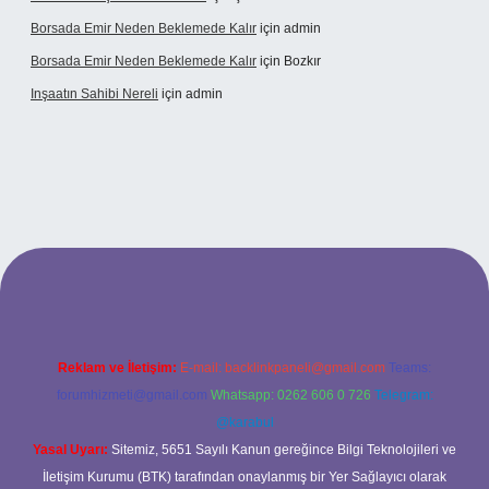
Borsada Emir Neden Beklemede Kalır
için
admin
Borsada Emir Neden Beklemede Kalır
için
Bozkır
Inşaatın Sahibi Nereli
için
admin
tonbetx.org/
Reklam ve İletişim:
E-mail:
backlinkpaneli@gmail.com
Teams:
forumhizmeti@gmail.com
Whatsapp: 0262 606 0 726
Telegram:
@karabul
Yasal Uyarı:
Sitemiz, 5651 Sayılı Kanun gereğince Bilgi Teknolojileri ve
İletişim Kurumu (BTK) tarafından onaylanmış bir Yer Sağlayıcı olarak