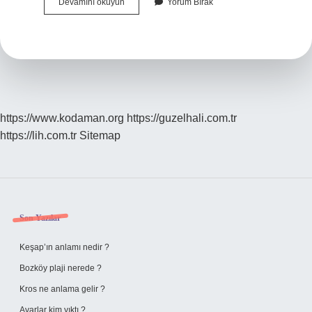
Baş
Devamını okuyun
Yorum Bırak
Kelimesi
Nasıl
Yazılır
https://www.kodaman.org
https://guzelhali.com.tr
https://lih.com.tr
Sitemap
Sidebar
Son Yazılar
Keşap’ın anlamı nedir ?
Bozköy plaji nerede ?
Kros ne anlama gelir ?
Avarlar kim yıktı ?