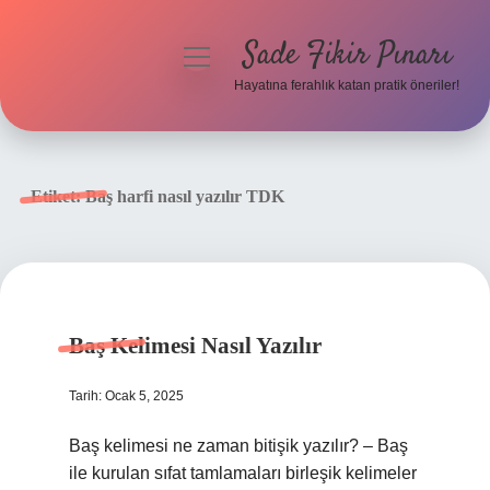
Sade Fikir Pınarı
menüyü
aç
Hayatına ferahlık katan pratik öneriler!
Anasayfa
Gizlilik Politikası
Etiket:
Baş harfi nasıl yazılır TDK
Yasal Uyarı
Hakkımızda
Baş Kelimesi Nasıl Yazılır
Tarih: Ocak 5, 2025
Baş kelimesi ne zaman bitişik yazılır? – Baş
ile kurulan sıfat tamlamaları birleşik kelimeler