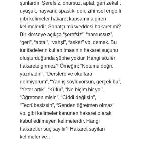
şunlardır: Şerefsiz, onursuz, aptal, geri zekalı,
uyuşuk, hayvani, spastik, deli, zihinsel engelli
gibi kelimeler hakaret kapsamına giren
kelimelerdir. Sanatçı müsveddesi hakaret mi?
Bir kimseye açıkça “şerefsiz”, “namussuz”,
“geri”, “aptal”, “vahşi”, “asker” vb. demek. Bu
tür ifadelerin kullanılmasının hakaret suçunu
oluşturduğunda şüphe yoktur. Hangi sözler
hakarete girmez? Örneğin; “Notumu doğru
yazmadın”, “Derslere ve okullara
gelmiyorum”, “Yanlış söylüyorsun, gerçek bu”,
“Yeter artık”, “Küfür”, “Ne biçim bir yol”,
“Öğretmen misin”, “Ciddi değilsin”,
“Tecrübesizsin”, “Senden öğretmen olmaz”
vb. gibi kelimeler kanunen hakaret olarak
kabul edilmeyen kelimelerdir. Hangi
hakaretler suç sayılır? Hakaret sayılan
kelimeler ve…