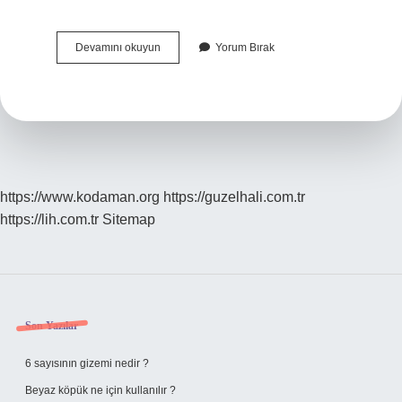
Müsvedde
Devamını okuyun
Yorum Bırak
Demek
Hakaret
Mi
https://www.kodaman.org
https://guzelhali.com.tr
https://lih.com.tr
Sitemap
Sidebar
Son Yazılar
6 sayısının gizemi nedir ?
Beyaz köpük ne için kullanılır ?