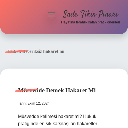
Sade Fikir Pınarı
menüyü
aç
Hayatına ferahlık katan pratik öneriler!
Anasayfa
Gizlilik Politikası
Etiket:
Beceriksiz hakaret mi
Yasal Uyarı
Hakkımızda
Müsvedde Demek Hakaret Mi
Tarih: Ekim 12, 2024
Müsvedde kelimesi hakaret mi? Hukuk
pratiğinde en sık karşılaşılan hakaretler