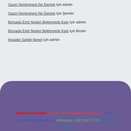
Gazın Genleşmesi Ne Demek
için
admin
Gazın Genleşmesi Ne Demek
için
Şermin
Borsada Emir Neden Beklemede Kalır
için
admin
Borsada Emir Neden Beklemede Kalır
için
Bozkır
Inşaatın Sahibi Nereli
için
admin
iltonbetx.org/
Reklam ve İletişim:
E-mail:
backlinkpaneli@gmail.com
Teams:
forumhizmeti@gmail.com
Whatsapp: 0262 606 0 726
Telegram:
@karabul