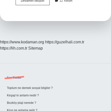
Beyzbol
Devamını okuyun
12 Yorum
Sopası
Taşımak
Suç
Mu
https://www.kodaman.org
https://guzelhali.com.tr
https://lih.com.tr
Sitemap
Sidebar
Son Yazılar
Toplum ne demek sosyal bilgiler ?
Keşap’ın anlamı nedir ?
Bozköy plaji nerede ?
Kros ne anlama gelir ?