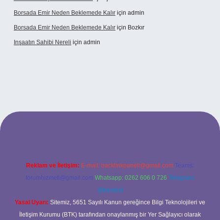
Borsada Emir Neden Beklemede Kalır
için
admin
Borsada Emir Neden Beklemede Kalır
için
Bozkır
Inşaatın Sahibi Nereli
için
admin
ltonbetx.org/
Reklam ve İletişim:
E-mail:
backlinkpaneli@gmail.com
Teams:
forumhizmeti@gmail.com
Whatsapp: 0262 606 0 726
Telegram:
@karabul
Yasal Uyarı:
Sitemiz, 5651 Sayılı Kanun gereğince Bilgi Teknolojileri ve
İletişim Kurumu (BTK) tarafından onaylanmış bir Yer Sağlayıcı olarak