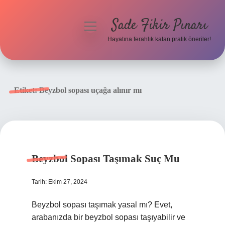
Sade Fikir Pınarı
menüyü
aç
Hayatına ferahlık katan pratik öneriler!
Anasayfa
Gizlilik Politikası
Etiket:
Beyzbol sopası uçağa alınır mı
Yasal Uyarı
Hakkımızda
Beyzbol Sopası Taşımak Suç Mu
Tarih: Ekim 27, 2024
Beyzbol sopası taşımak yasal mı? Evet,
arabanızda bir beyzbol sopası taşıyabilir ve