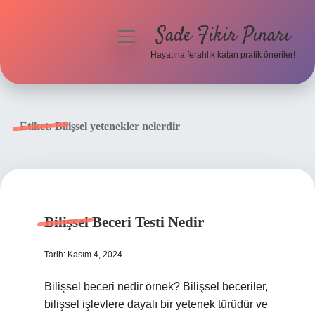
Sade Fikir Pınarı
menüyü
aç
Hayatına ferahlık katan pratik öneriler!
Anasayfa
Gizlilik Politikası
Etiket:
Bilişsel yetenekler nelerdir
Yasal Uyarı
Hakkımızda
Bilişsel Beceri Testi Nedir
Tarih: Kasım 4, 2024
Bilişsel beceri nedir örnek? Bilişsel beceriler,
bilişsel işlevlere dayalı bir yetenek türüdür ve