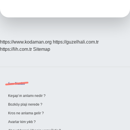
Testi
Nedir
https://www.kodaman.org
https://guzelhali.com.tr
https://lih.com.tr
Sitemap
Sidebar
Son Yazılar
Keşap’ın anlamı nedir ?
Bozköy plaji nerede ?
Kros ne anlama gelir ?
Avarlar kim yıktı ?