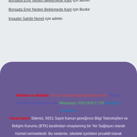
Borsada Emir Neden Beklemede Kalır
için
admin
Borsada Emir Neden Beklemede Kalır
için
Bozkır
Inşaatın Sahibi Nereli
için
admin
ltonbetx.org/
Reklam ve İletişim:
E-mail:
backlinkpaneli@gmail.com
Teams:
forumhizmeti@gmail.com
Whatsapp: 0262 606 0 726
Telegram:
@karabul
Yasal Uyarı:
Sitemiz, 5651 Sayılı Kanun gereğince Bilgi Teknolojileri ve
İletişim Kurumu (BTK) tarafından onaylanmış bir Yer Sağlayıcı olarak
hizmet vermektedir. Bu nedenle, sitedeki içerikleri proaktif olarak