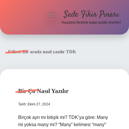
Sade Fikir Pınarı
menüyü
aç
Hayatına ferahlık katan pratik öneriler!
Anasayfa
Gizlilik Politikası
Etiket:
Bir arada nasıl yazılır TDK
Yasal Uyarı
Hakkımızda
Bir Ço Nasıl Yazılır
Tarih: Ekim 27, 2024
Birçok ayrı mı bitişik mi? TDK’ya göre: Many
mi yoksa many mi? “Many” kelimesi “many”