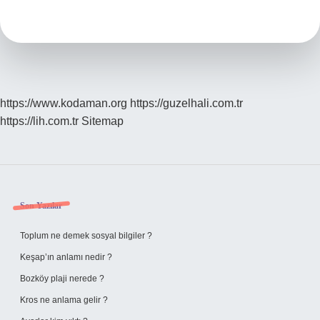
Nasıl
Yazılır
https://www.kodaman.org
https://guzelhali.com.tr
https://lih.com.tr
Sitemap
Sidebar
Son Yazılar
Toplum ne demek sosyal bilgiler ?
Keşap’ın anlamı nedir ?
Bozköy plaji nerede ?
Kros ne anlama gelir ?