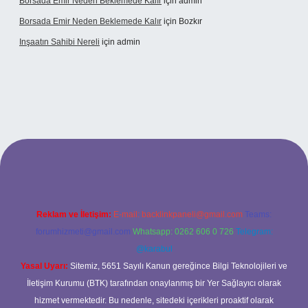
Borsada Emir Neden Beklemede Kalır
için
admin
Borsada Emir Neden Beklemede Kalır
için
Bozkır
Inşaatın Sahibi Nereli
için
admin
ltonbetx.org/
Reklam ve İletişim:
E-mail:
backlinkpaneli@gmail.com
Teams:
forumhizmeti@gmail.com
Whatsapp: 0262 606 0 726
Telegram:
@karabul
Yasal Uyarı:
Sitemiz, 5651 Sayılı Kanun gereğince Bilgi Teknolojileri ve
İletişim Kurumu (BTK) tarafından onaylanmış bir Yer Sağlayıcı olarak
hizmet vermektedir. Bu nedenle, sitedeki içerikleri proaktif olarak