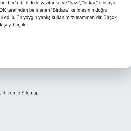
i biri” gibi birlikte yazılanlar ve “bazı”, “birkaç” gibi ayrı
TDK tarafından belirlenen “Birdara” kelimesinin doğru
l edilir. En yaygın yanlış kullanım “zusammen”dir. Birçok
çok şey, birçok…
//lih.com.tr
Sitemap