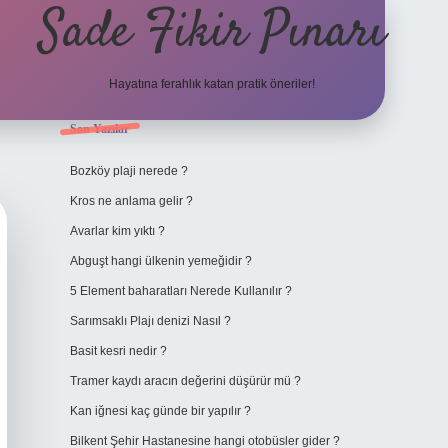
Sade Fikir Pınarı
Hayatına ferahlık katan pratik öneriler!
Sidebar
Son Yazılar
https://www.hiltonbetx
Bozköy plaji nerede ?
Kros ne anlama gelir ?
Avarlar kim yıktı ?
Abguşt hangi ülkenin yemeğidir ?
5 Element baharatları Nerede Kullanılır ?
Sarımsaklı Plajı denizi Nasıl ?
Basit kesri nedir ?
Tramer kaydı aracın değerini düşürür mü ?
Kan iğnesi kaç günde bir yapılır ?
Bilkent Şehir Hastanesine hangi otobüsler gider ?