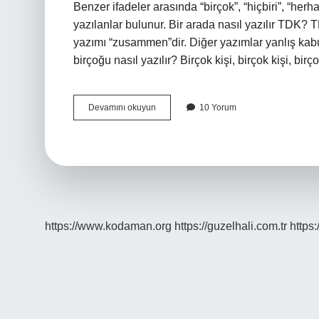
Benzer ifadeler arasında “birçok”, “hiçbiri”, “herhang
yazılanlar bulunur. Bir arada nasıl yazılır TDK? 
yazımı “zusammen”dir. Diğer yazımlar yanlış kabu
birçoğu nasıl yazılır? Birçok kişi, birçok kişi, bir
Bir
Devamını okuyun
10 Yorum
Ço
Nasıl
Yazılır
https://www.kodaman.org
https://guzelhali.com.tr
https: