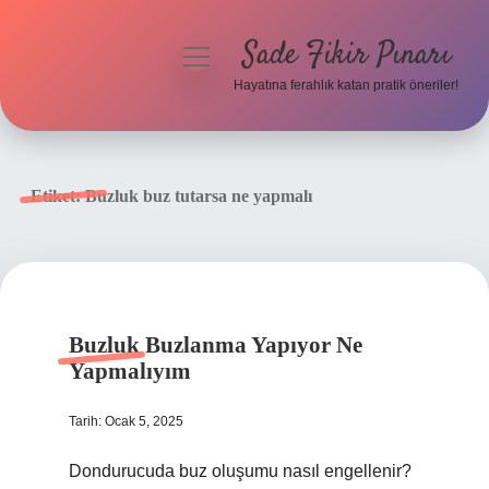
Sade Fikir Pınarı
menüyü
aç
Hayatına ferahlık katan pratik öneriler!
Anasayfa
Gizlilik Politikası
Etiket:
Buzluk buz tutarsa ne yapmalı
Yasal Uyarı
Hakkımızda
Buzluk Buzlanma Yapıyor Ne
Yapmalıyım
Tarih: Ocak 5, 2025
Dondurucuda buz oluşumu nasıl engellenir?