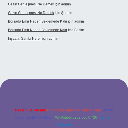
Gazın Genleşmesi Ne Demek
için
admin
Gazın Genleşmesi Ne Demek
için
Şermin
Borsada Emir Neden Beklemede Kalır
için
admin
Borsada Emir Neden Beklemede Kalır
için
Bozkır
Inşaatın Sahibi Nereli
için
admin
ltonbetx.org/
Reklam ve İletişim:
E-mail:
backlinkpaneli@gmail.com
Teams:
forumhizmeti@gmail.com
Whatsapp: 0262 606 0 726
Telegram:
@karabul