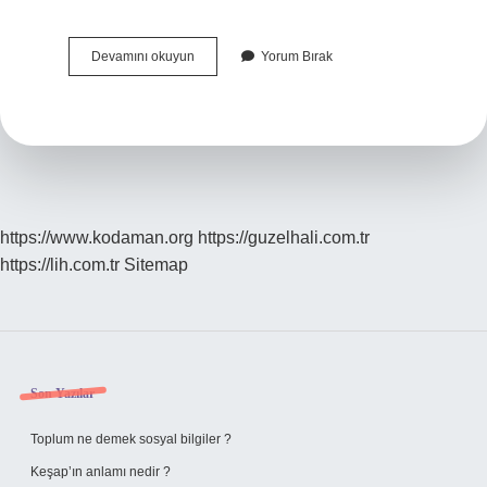
Buzluk
Devamını okuyun
Yorum Bırak
Buzlanma
Yapıyor
Ne
Yapmalıyım
https://www.kodaman.org
https://guzelhali.com.tr
https://lih.com.tr
Sitemap
Sidebar
Son Yazılar
Toplum ne demek sosyal bilgiler ?
Keşap’ın anlamı nedir ?