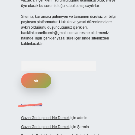
yazdıkları içeriklerin sorumluluğunu taşımakta olup, siteye
üye olarak bu sorumluluğu kabul etmiş sayılırlar.
Sitemiz, kar amacı gütmeyen ve tamamen ücretsiz bir bilgi
paylaşım platformudur. Hukuka ve yasal düzenlemelere
aykırı olduğunu düşündüğünüz içerikleri,
backlinkpanelicomtr@gmail.com
adresine bildirmeniz
halinde, ilgili içerikler yasal süre içerisinde sitemizden
kaldırılacaktır.
Arama
Son yorumlar
Gazın Genleşmesi Ne Demek
için
admin
Gazın Genleşmesi Ne Demek
için
Şermin