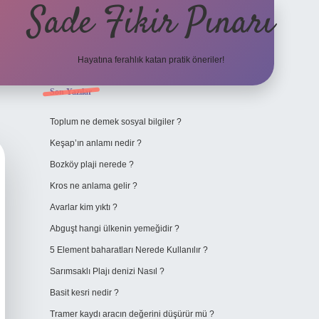
Sade Fikir Pınarı
Hayatına ferahlık katan pratik öneriler!
Sidebar
Son Yazılar
https://www.hiltonbetx
Toplum ne demek sosyal bilgiler ?
Keşap’ın anlamı nedir ?
Bozköy plaji nerede ?
Kros ne anlama gelir ?
Avarlar kim yıktı ?
Abguşt hangi ülkenin yemeğidir ?
5 Element baharatları Nerede Kullanılır ?
Sarımsaklı Plajı denizi Nasıl ?
Basit kesri nedir ?
Tramer kaydı aracın değerini düşürür mü ?