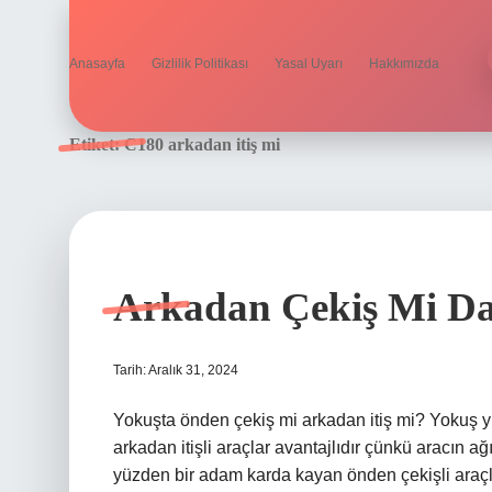
Anasayfa
Gizlilik Politikası
Yasal Uyarı
Hakkımızda
Etiket:
C180 arkadan itiş mi
Arkadan Çekiş Mi Da
Tarih: Aralık 31, 2024
Yokuşta önden çekiş mi arkadan itiş mi? Yokuş yu
arkadan itişli araçlar avantajlıdır çünkü aracın ağ
yüzden bir adam karda kayan önden çekişli araç