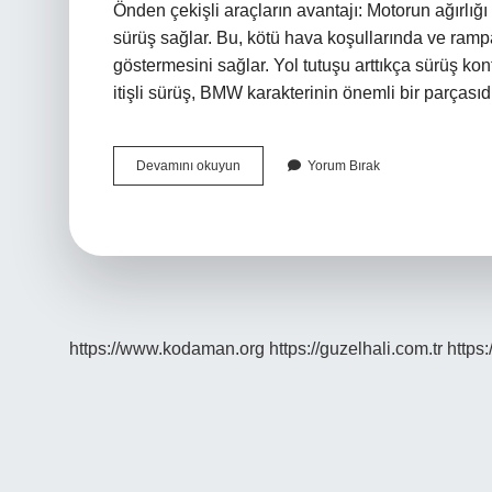
Önden çekişli araçların avantajı: Motorun ağırlığı 
sürüş sağlar. Bu, kötü hava koşullarında ve ramp
göstermesini sağlar. Yol tutuşu arttıkça sürüş k
itişli sürüş, BMW karakterinin önemli bir parçası
Arkadan
Devamını okuyun
Yorum Bırak
Çekiş
Mi
Daha
Iyi
Önden
Çekiş
Mi
https://www.kodaman.org
https://guzelhali.com.tr
https: