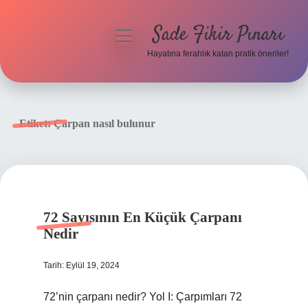
Sade Fikir Pınarı
menüyü
aç
Hayatına ferahlık katan pratik öneriler!
Anasayfa
Gizlilik Politikası
Etiket:
Çarpan nasıl bulunur
Yasal Uyarı
Hakkımızda
72 Sayısının En Küçük Çarpanı
Nedir
Tarih: Eylül 19, 2024
72’nin çarpanı nedir? Yol I: Çarpımları 72