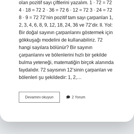
olan pozitif sayı çiftlerini yazalım. 1 · 72 = 72
4 · 18 = 72 2 · 36 = 72 6 · 12 = 72 3 · 24 = 72
8 · 9 = 72 72’nin pozitif tam sayı çarpanları 1,
2, 3, 4, 6, 8, 9, 12, 18, 24, 36 ve 72’dir. II. Yol:
Bir doğal sayının çarpanlarını göstermek için
gökkuşağı modelini de kullanabiliriz. 72
hangi sayılara bölünür? Bir sayının
çarpanlarını ve bölenlerini hızlı bir şekilde
bulma yeteneği, matematiğin birçok alanında
faydalıdır. 72 sayısının 12’sinin çarpanları ve
bölenleri şu şekildedir: 1, 2,…
72
Devamını okuyun
2 Yorum
Sayısının
En
Küçük
Çarpanı
Nedir