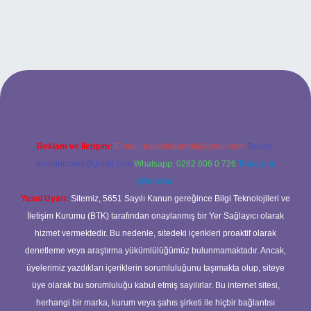
ltonbetx.org/
Reklam ve İletişim:
E-mail:
backlinkpaneli@gmail.com
Teams:
forumhizmeti@gmail.com
Whatsapp: 0262 606 0 726
Telegram:
@karabul
Yasal Uyarı:
Sitemiz, 5651 Sayılı Kanun gereğince Bilgi Teknolojileri ve
İletişim Kurumu (BTK) tarafından onaylanmış bir Yer Sağlayıcı olarak
hizmet vermektedir. Bu nedenle, sitedeki içerikleri proaktif olarak
denetleme veya araştırma yükümlülüğümüz bulunmamaktadır. Ancak,
üyelerimiz yazdıkları içeriklerin sorumluluğunu taşımakta olup, siteye
üye olarak bu sorumluluğu kabul etmiş sayılırlar. Bu internet sitesi,
herhangi bir marka, kurum veya şahıs şirketi ile hiçbir bağlantısı