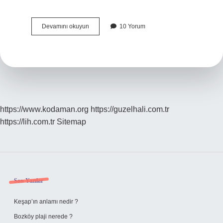
Levazımatçısı
Devamını okuyun
10 Yorum
Ne
Demek
https://www.kodaman.org
https://guzelhali.com.tr
https://lih.com.tr
Sitemap
Sidebar
Son Yazılar
Keşap’ın anlamı nedir ?
Bozköy plaji nerede ?