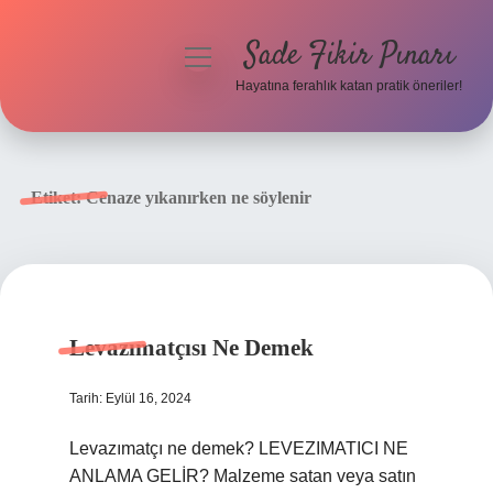
Sade Fikir Pınarı
menüyü
aç
Hayatına ferahlık katan pratik öneriler!
Anasayfa
Gizlilik Politikası
Etiket:
Cenaze yıkanırken ne söylenir
Yasal Uyarı
Hakkımızda
Levazımatçısı Ne Demek
Tarih: Eylül 16, 2024
Levazımatçı ne demek? LEVEZIMATICI NE
ANLAMA GELİR? Malzeme satan veya satın