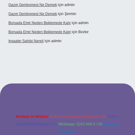
Gazın Genleşmesi Ne Demek
için
admin
Gazın Genleşmesi Ne Demek
için
Şermin
Borsada Emir Neden Beklemede Kalır
için
admin
Borsada Emir Neden Beklemede Kalır
için
Bozkır
Inşaatın Sahibi Nereli
için
admin
ltonbetx.org/
Reklam ve İletişim:
E-mail:
backlinkpaneli@gmail.com
Teams:
forumhizmeti@gmail.com
Whatsapp: 0262 606 0 726
Telegram:
@karabul