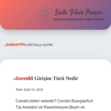
Sade Fikir Pınarı
menüyü
aç
Hayatına ferahlık katan pratik öneriler!
Anasayfa
Gizlilik Politikası
Etiket:
Cerrahi kaça ayrılır
Yasal Uyarı
Hakkımızda
Cerrahi Girişim Türü Nedir
Tarih: Eylül 16, 2024
Cerrahi türleri nelerdir? Cerrahi BranşlarAcil
Tıp.Anestezi ve Reanimasyon.Beyin ve