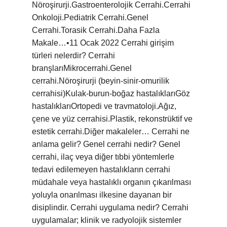
Nöroşirurji.Gastroenterolojik Cerrahi.Cerrahi
Onkoloji.Pediatrik Cerrahi.Genel
Cerrahi.Torasik Cerrahi.Daha Fazla
Makale…•11 Ocak 2022 Cerrahi girişim
türleri nelerdir? Cerrahi
branşlarıMikrocerrahi.Genel
cerrahi.Nöroşirurji (beyin-sinir-omurilik
cerrahisi)Kulak-burun-boğaz hastalıklarıGöz
hastalıklarıOrtopedi ve travmatoloji.Ağız,
çene ve yüz cerrahisi.Plastik, rekonstrüktif ve
estetik cerrahi.Diğer makaleler… Cerrahi ne
anlama gelir? Genel cerrahi nedir? Genel
cerrahi, ilaç veya diğer tıbbi yöntemlerle
tedavi edilemeyen hastalıkların cerrahi
müdahale veya hastalıklı organın çıkarılması
yoluyla onarılması ilkesine dayanan bir
disiplindir. Cerrahi uygulama nedir? Cerrahi
uygulamalar; klinik ve radyolojik sistemler