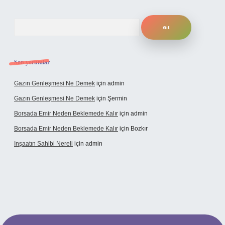
Arama
Son yorumlar
Gazın Genleşmesi Ne Demek
için
admin
Gazın Genleşmesi Ne Demek
için
Şermin
Borsada Emir Neden Beklemede Kalır
için
admin
Borsada Emir Neden Beklemede Kalır
için
Bozkır
Inşaatın Sahibi Nereli
için
admin
ltonbetx.org/