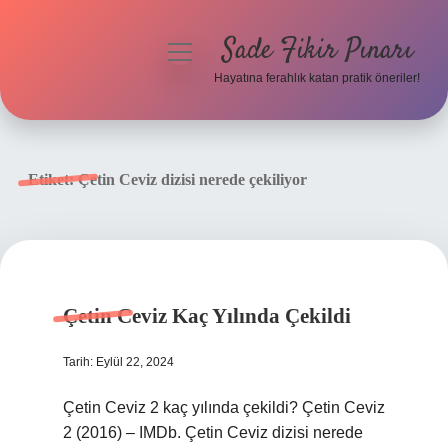
Sade Fikir Pınarı
menüyü
aç
Hayatına ferahlık katan pratik öneriler!
Anasayfa
Gizlilik Politikası
Etiket:
Çetin Ceviz dizisi nerede çekiliyor
Yasal Uyarı
Hakkımızda
Çetin Ceviz Kaç Yılında Çekildi
Tarih: Eylül 22, 2024
Çetin Ceviz 2 kaç yılında çekildi? Çetin Ceviz
2 (2016) – IMDb. Çetin Ceviz dizisi nerede