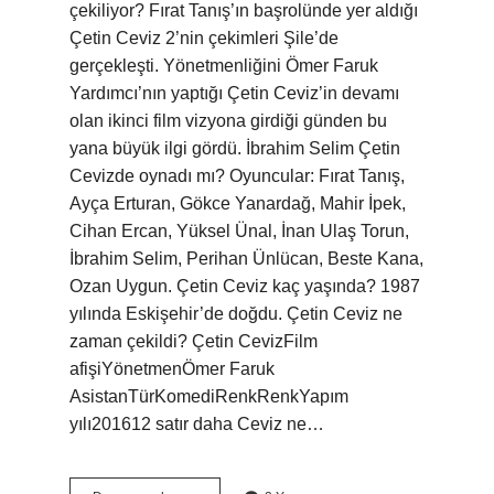
çekiliyor? Fırat Tanış’ın başrolünde yer aldığı
Çetin Ceviz 2’nin çekimleri Şile’de
gerçekleşti. Yönetmenliğini Ömer Faruk
Yardımcı’nın yaptığı Çetin Ceviz’in devamı
olan ikinci film vizyona girdiği günden bu
yana büyük ilgi gördü. İbrahim Selim Çetin
Cevizde oynadı mı? Oyuncular: Fırat Tanış,
Ayça Erturan, Gökce Yanardağ, Mahir İpek,
Cihan Ercan, Yüksel Ünal, İnan Ulaş Torun,
İbrahim Selim, Perihan Ünlücan, Beste Kana,
Ozan Uygun. Çetin Ceviz kaç yaşında? 1987
yılında Eskişehir’de doğdu. Çetin Ceviz ne
zaman çekildi? Çetin CevizFilm
afişiYönetmenÖmer Faruk
AsistanTürKomediRenkRenkYapım
yılı201612 satır daha Ceviz ne…