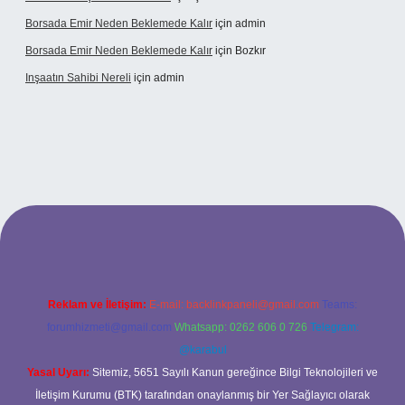
Borsada Emir Neden Beklemede Kalır
için
admin
Borsada Emir Neden Beklemede Kalır
için
Bozkır
Inşaatın Sahibi Nereli
için
admin
ltonbetx.org/
Reklam ve İletişim:
E-mail:
backlinkpaneli@gmail.com
Teams:
forumhizmeti@gmail.com
Whatsapp: 0262 606 0 726
Telegram:
@karabul
Yasal Uyarı:
Sitemiz, 5651 Sayılı Kanun gereğince Bilgi Teknolojileri ve
İletişim Kurumu (BTK) tarafından onaylanmış bir Yer Sağlayıcı olarak