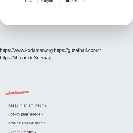
Çetin
Devamını okuyun
2 Yorum
Ceviz
Kaç
Yılında
Çekildi
https://www.kodaman.org
https://guzelhali.com.tr
https://lih.com.tr
Sitemap
Sidebar
Son Yazılar
Keşap’ın anlamı nedir ?
Bozköy plaji nerede ?
Kros ne anlama gelir ?
Avarlar kim yıktı ?