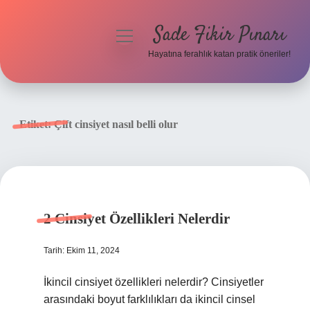
Sade Fikir Pınarı
menüyü
aç
Hayatına ferahlık katan pratik öneriler!
Anasayfa
Gizlilik Politikası
Etiket:
Çift cinsiyet nasıl belli olur
Yasal Uyarı
Hakkımızda
2 Cinsiyet Özellikleri Nelerdir
Tarih: Ekim 11, 2024
İkincil cinsiyet özellikleri nelerdir? Cinsiyetler
arasındaki boyut farklılıkları da ikincil cinsel