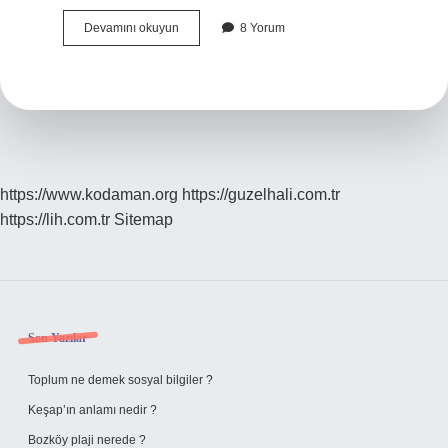
2
Devamını okuyun
8 Yorum
Cinsiyet
Özellikleri
Nelerdir
https://www.kodaman.org
https://guzelhali.com.tr
https://lih.com.tr
Sitemap
Sidebar
Son Yazılar
Toplum ne demek sosyal bilgiler ?
Keşap’ın anlamı nedir ?
Bozköy plaji nerede ?