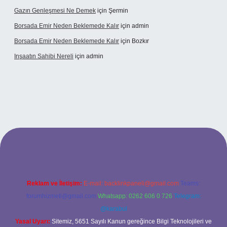
Gazın Genleşmesi Ne Demek
için
Şermin
Borsada Emir Neden Beklemede Kalır
için
admin
Borsada Emir Neden Beklemede Kalır
için
Bozkır
Inşaatın Sahibi Nereli
için
admin
ltonbetx.org/
Reklam ve İletişim:
E-mail:
backlinkpaneli@gmail.com
Teams:
forumhizmeti@gmail.com
Whatsapp: 0262 606 0 726
Telegram:
@karabul
Yasal Uyarı:
Sitemiz, 5651 Sayılı Kanun gereğince Bilgi Teknolojileri ve