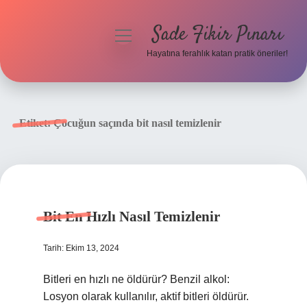
Sade Fikir Pınarı
menüyü
aç
Hayatına ferahlık katan pratik öneriler!
Anasayfa
Gizlilik Politikası
Etiket:
Çocuğun saçında bit nasıl temizlenir
Yasal Uyarı
Hakkımızda
Bit En Hızlı Nasıl Temizlenir
Tarih: Ekim 13, 2024
Bitleri en hızlı ne öldürür? Benzil alkol:
Losyon olarak kullanılır, aktif bitleri öldürür.