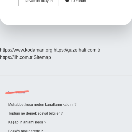
Bit
Devamını okuyun
10 Yorum
En
Hızlı
Nasıl
Temizlenir
https://www.kodaman.org
https://guzelhali.com.tr
https://lih.com.tr
Sitemap
Sidebar
Son Yazılar
Muhabbet kuşu neden kanatlarını kaldırır ?
Toplum ne demek sosyal bilgiler ?
Keşap’ın anlamı nedir ?
Bozköy plaji nerede ?