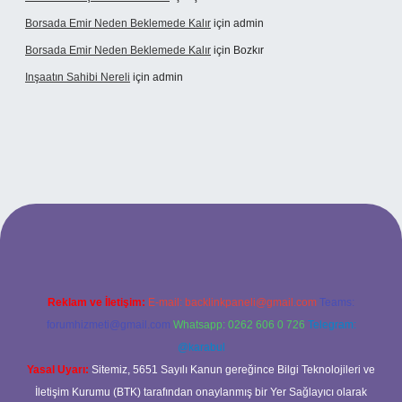
Borsada Emir Neden Beklemede Kalır
için
admin
Borsada Emir Neden Beklemede Kalır
için
Bozkır
Inşaatın Sahibi Nereli
için
admin
ltonbetx.org/
Reklam ve İletişim:
E-mail:
backlinkpaneli@gmail.com
Teams:
forumhizmeti@gmail.com
Whatsapp: 0262 606 0 726
Telegram:
@karabul
Yasal Uyarı:
Sitemiz, 5651 Sayılı Kanun gereğince Bilgi Teknolojileri ve
İletişim Kurumu (BTK) tarafından onaylanmış bir Yer Sağlayıcı olarak