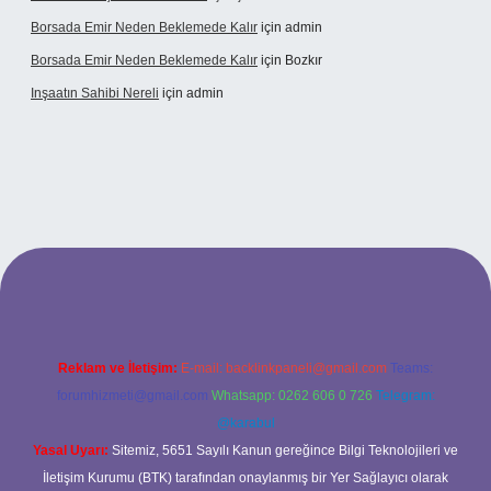
Borsada Emir Neden Beklemede Kalır
için
admin
Borsada Emir Neden Beklemede Kalır
için
Bozkır
Inşaatın Sahibi Nereli
için
admin
ltonbetx.org/
Reklam ve İletişim:
E-mail:
backlinkpaneli@gmail.com
Teams:
forumhizmeti@gmail.com
Whatsapp: 0262 606 0 726
Telegram:
@karabul
Yasal Uyarı:
Sitemiz, 5651 Sayılı Kanun gereğince Bilgi Teknolojileri ve
İletişim Kurumu (BTK) tarafından onaylanmış bir Yer Sağlayıcı olarak