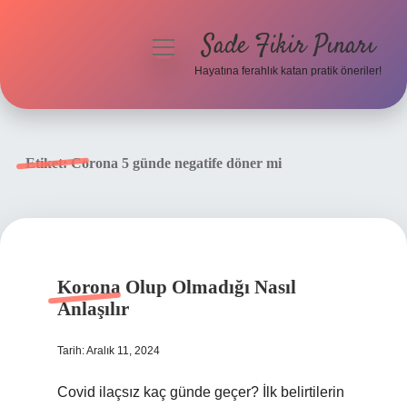
Sade Fikir Pınarı
menüyü
aç
Hayatına ferahlık katan pratik öneriler!
Anasayfa
Gizlilik Politikası
Etiket:
Corona 5 günde negatife döner mi
Yasal Uyarı
Hakkımızda
Korona Olup Olmadığı Nasıl
Anlaşılır
Tarih: Aralık 11, 2024
Covid ilaçsız kaç günde geçer? İlk belirtilerin