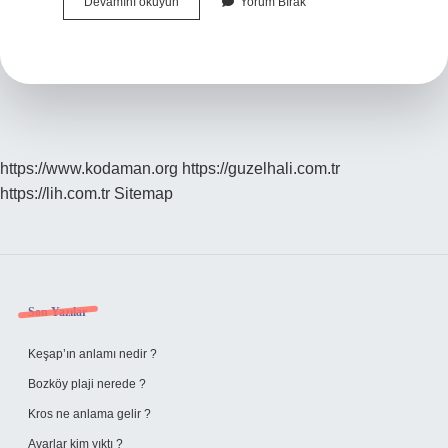
Korona
Devamını okuyun
Yorum Bırak
Olup
Olmadığı
Nasıl
Anlaşılır
https://www.kodaman.org
https://guzelhali.com.tr
https://lih.com.tr
Sitemap
Sidebar
Son Yazılar
Keşap’ın anlamı nedir ?
Bozköy plaji nerede ?
Kros ne anlama gelir ?
Avarlar kim yıktı ?