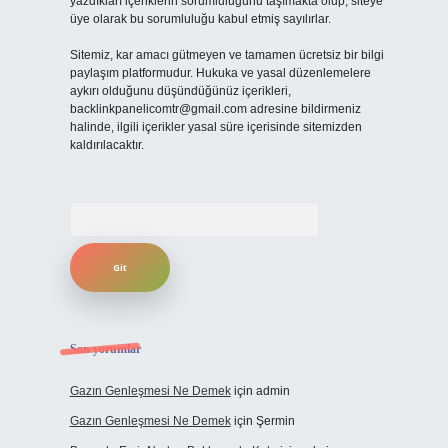
yazdıkları içeriklerin sorumluluğunu taşımakta olup, siteye
üye olarak bu sorumluluğu kabul etmiş sayılırlar.
Sitemiz, kar amacı gütmeyen ve tamamen ücretsiz bir bilgi
paylaşım platformudur. Hukuka ve yasal düzenlemelere
aykırı olduğunu düşündüğünüz içerikleri,
backlinkpanelicomtr@gmail.com
adresine bildirmeniz
halinde, ilgili içerikler yasal süre içerisinde sitemizden
kaldırılacaktır.
Arama
Son yorumlar
Gazın Genleşmesi Ne Demek
için
admin
Gazın Genleşmesi Ne Demek
için
Şermin