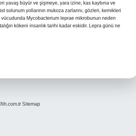
teri yavaş büyür ve şişmeye, yara izine, kas kaybına ve
, üst solunum yollarının mukoza zarlarını, gözleri, kemikleri
san vücudunda Mycobacterium leprae mikrobunun neden
talığın kökeni insanlık tarihi kadar eskidir. Lepra günü ne
//lih.com.tr
Sitemap