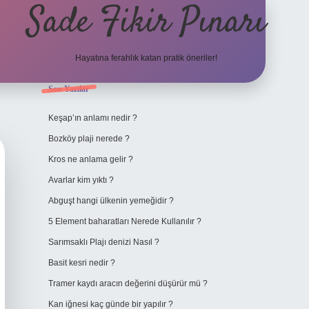
Sade Fikir Pınarı
Hayatına ferahlık katan pratik öneriler!
Sidebar
Son Yazılar
https://www.hiltonbetx
Keşap’ın anlamı nedir ?
Bozköy plaji nerede ?
Kros ne anlama gelir ?
Avarlar kim yıktı ?
Abguşt hangi ülkenin yemeğidir ?
5 Element baharatları Nerede Kullanılır ?
Sarımsaklı Plajı denizi Nasıl ?
Basit kesri nedir ?
Tramer kaydı aracın değerini düşürür mü ?
Kan iğnesi kaç günde bir yapılır ?