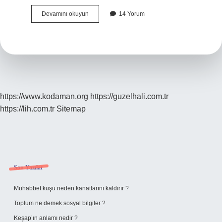
Deformasyon
Devamını okuyun
14 Yorum
Nasil
Yazilir
Tdk
https://www.kodaman.org
https://guzelhali.com.tr
https://lih.com.tr
Sitemap
Sidebar
Son Yazılar
Muhabbet kuşu neden kanatlarını kaldırır ?
Toplum ne demek sosyal bilgiler ?
Keşap’ın anlamı nedir ?