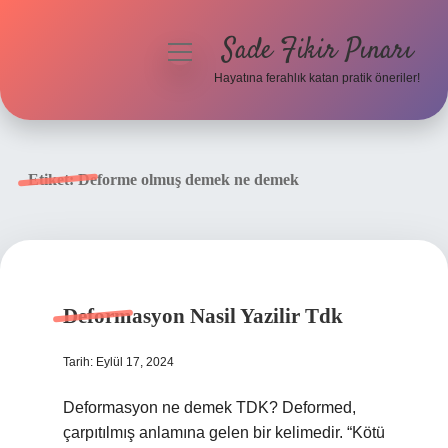
Sade Fikir Pınarı
menüyü
aç
Hayatına ferahlık katan pratik öneriler!
Anasayfa
Gizlilik Politikası
Etiket:
Deforme olmuş demek ne demek
Yasal Uyarı
Hakkımızda
Deformasyon Nasil Yazilir Tdk
Tarih: Eylül 17, 2024
Deformasyon ne demek TDK? Deformed,
çarpıtılmış anlamına gelen bir kelimedir. “Kötü