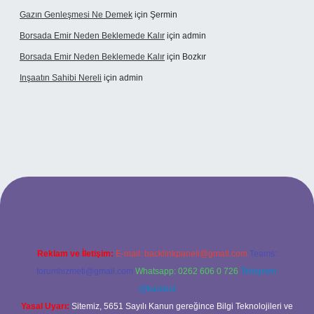
Gazın Genleşmesi Ne Demek
için
Şermin
Borsada Emir Neden Beklemede Kalır
için
admin
Borsada Emir Neden Beklemede Kalır
için
Bozkır
Inşaatın Sahibi Nereli
için
admin
ltonbetx.org/
Reklam ve İletişim:
E-mail:
backlinkpaneli@gmail.com
Teams:
forumhizmeti@gmail.com
Whatsapp: 0262 606 0 726
Telegram:
@karabul
Yasal Uyarı:
Sitemiz, 5651 Sayılı Kanun gereğince Bilgi Teknolojileri ve