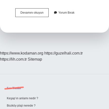
Buzluk
Devamını okuyun
Yorum Bırak
Buzlanma
Yapıyor
Ne
Yapmalıyım
https://www.kodaman.org
https://guzelhali.com.tr
https://lih.com.tr
Sitemap
Sidebar
Son Yazılar
Keşap’ın anlamı nedir ?
Bozköy plaji nerede ?