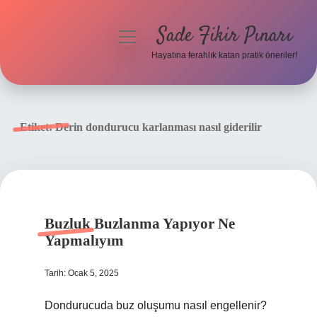
Sade Fikir Pınarı
menüyü
aç
Hayatına ferahlık katan pratik öneriler!
Anasayfa
Gizlilik Politikası
Etiket:
Derin dondurucu karlanması nasıl giderilir
Yasal Uyarı
Hakkımızda
Buzluk Buzlanma Yapıyor Ne
Yapmalıyım
Tarih: Ocak 5, 2025
Dondurucuda buz oluşumu nasıl engellenir?