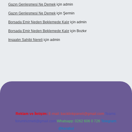
Gazın Genleşmesi Ne Demek
için
admin
Gazın Genleşmesi Ne Demek
için
Şermin
Borsada Emir Neden Beklemede Kalır
için
admin
Borsada Emir Neden Beklemede Kalır
için
Bozkır
Inşaatın Sahibi Nereli
için
admin
ltonbetx.org/
Reklam ve İletişim:
E-mail:
backlinkpaneli@gmail.com
Teams:
forumhizmeti@gmail.com
Whatsapp: 0262 606 0 726
Telegram:
@karabul