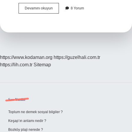
Iphone
Devamını okuyun
8 Yorum
Derinlik
Denetimi
Nedir
https://www.kodaman.org
https://guzelhali.com.tr
https://lih.com.tr
Sitemap
Sidebar
Son Yazılar
Toplum ne demek sosyal bilgiler ?
Keşap’ın anlamı nedir ?
Bozköy plaji nerede ?