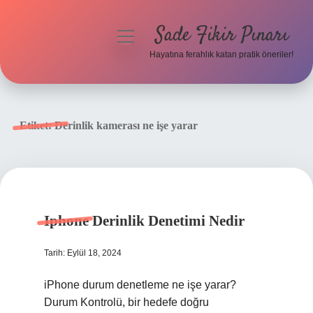
Sade Fikir Pınarı
menüyü
aç
Hayatına ferahlık katan pratik öneriler!
Anasayfa
Gizlilik Politikası
Etiket:
Derinlik kamerası ne işe yarar
Yasal Uyarı
Hakkımızda
Iphone Derinlik Denetimi Nedir
Tarih: Eylül 18, 2024
iPhone durum denetleme ne işe yarar?
Durum Kontrolü, bir hedefe doğru