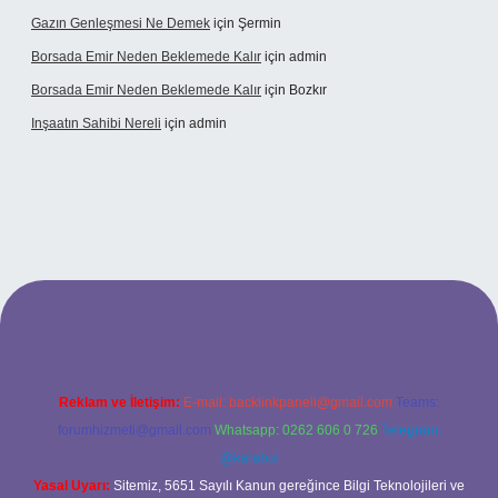
Gazın Genleşmesi Ne Demek
için
Şermin
Borsada Emir Neden Beklemede Kalır
için
admin
Borsada Emir Neden Beklemede Kalır
için
Bozkır
Inşaatın Sahibi Nereli
için
admin
ltonbetx.org/
Reklam ve İletişim:
E-mail:
backlinkpaneli@gmail.com
Teams:
forumhizmeti@gmail.com
Whatsapp: 0262 606 0 726
Telegram:
@karabul
Yasal Uyarı:
Sitemiz, 5651 Sayılı Kanun gereğince Bilgi Teknolojileri ve