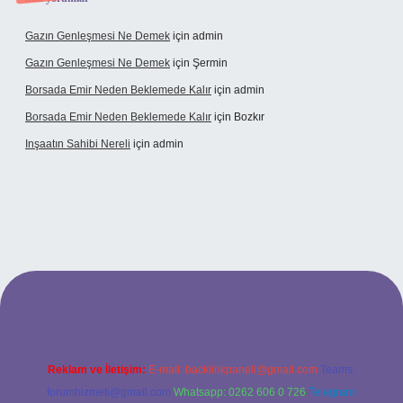
Gazın Genleşmesi Ne Demek
için
admin
Gazın Genleşmesi Ne Demek
için
Şermin
Borsada Emir Neden Beklemede Kalır
için
admin
Borsada Emir Neden Beklemede Kalır
için
Bozkır
Inşaatın Sahibi Nereli
için
admin
rg/
Reklam ve İletişim:
E-mail:
backlinkpaneli@gmail.com
Teams:
forumhizmeti@gmail.com
Whatsapp: 0262 606 0 726
Telegram: