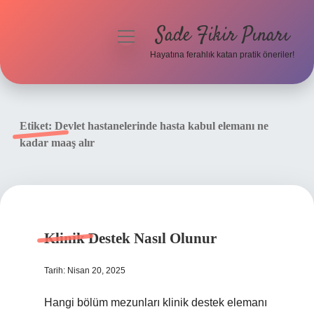
Sade Fikir Pınarı
menüyü
aç
Hayatına ferahlık katan pratik öneriler!
Anasayfa
Gizlilik Politikası
Etiket:
Devlet hastanelerinde hasta kabul elemanı ne
kadar maaş alır
Yasal Uyarı
Hakkımızda
Klinik Destek Nasıl Olunur
Tarih: Nisan 20, 2025
Hangi bölüm mezunları klinik destek elemanı