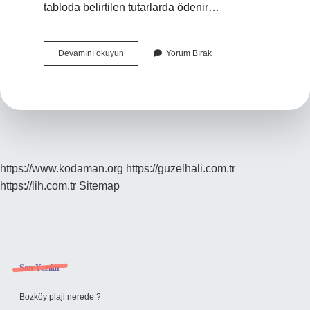
tabloda belirtilen tutarlarda ödenir…
Klinik
Devamını okuyun
Yorum Bırak
Destek
Nasıl
Olunur
https://www.kodaman.org
https://guzelhali.com.tr
https://lih.com.tr
Sitemap
Sidebar
Son Yazılar
Bozköy plaji nerede ?