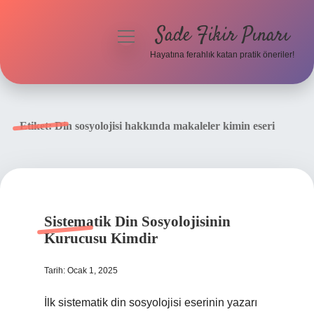
Sade Fikir Pınarı
menüyü
aç
Hayatına ferahlık katan pratik öneriler!
Anasayfa
Gizlilik Politikası
Etiket:
Din sosyolojisi hakkında makaleler kimin eseri
Yasal Uyarı
Hakkımızda
Sistematik Din Sosyolojisinin
Kurucusu Kimdir
Tarih: Ocak 1, 2025
İlk sistematik din sosyolojisi eserinin yazarı