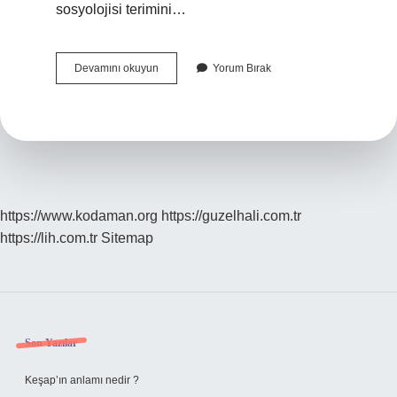
sosyolojisi terimini…
Sistematik
Devamını okuyun
Yorum Bırak
Din
Sosyolojisinin
Kurucusu
Kimdir
https://www.kodaman.org
https://guzelhali.com.tr
https://lih.com.tr
Sitemap
Sidebar
Son Yazılar
Keşap’ın anlamı nedir ?