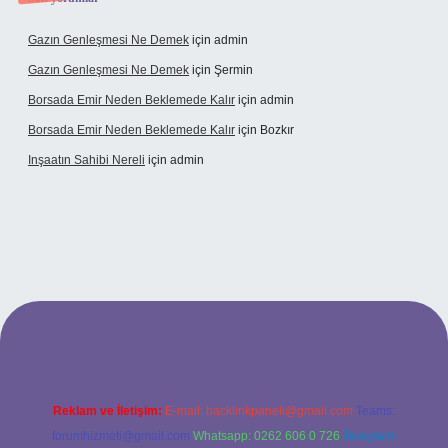
Gazın Genleşmesi Ne Demek
için
admin
Gazın Genleşmesi Ne Demek
için
Şermin
Borsada Emir Neden Beklemede Kalır
için
admin
Borsada Emir Neden Beklemede Kalır
için
Bozkır
Inşaatın Sahibi Nereli
için
admin
ltonbetx.org/
Reklam ve İletişim:
E-mail:
backlinkpaneli@gmail.com
Teams:
forumhizmeti@gmail.com
Whatsapp: 0262 606 0 726
Telegram: