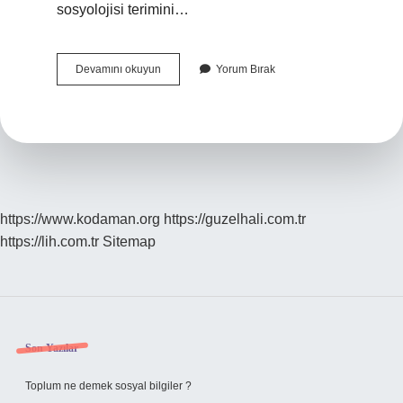
sosyolojisi terimini…
Sistematik
Devamını okuyun
Yorum Bırak
Din
Sosyolojisinin
Kurucusu
Kimdir
https://www.kodaman.org
https://guzelhali.com.tr
https://lih.com.tr
Sitemap
Sidebar
Son Yazılar
Toplum ne demek sosyal bilgiler ?