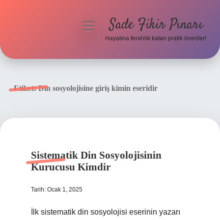
Sade Fikir Pınarı
menüyü
aç
Hayatına ferahlık katan pratik öneriler!
Anasayfa
Gizlilik Politikası
Etiket:
Din sosyolojisine giriş kimin eseridir
Yasal Uyarı
Hakkımızda
Sistematik Din Sosyolojisinin
Kurucusu Kimdir
Tarih: Ocak 1, 2025
İlk sistematik din sosyolojisi eserinin yazarı