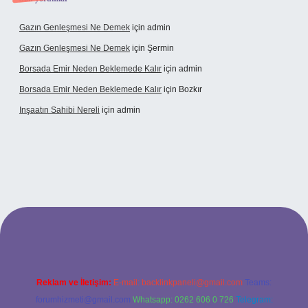
Gazın Genleşmesi Ne Demek
için
admin
Gazın Genleşmesi Ne Demek
için
Şermin
Borsada Emir Neden Beklemede Kalır
için
admin
Borsada Emir Neden Beklemede Kalır
için
Bozkır
Inşaatın Sahibi Nereli
için
admin
ltonbetx.org/
Reklam ve İletişim:
E-mail:
backlinkpaneli@gmail.com
Teams:
forumhizmeti@gmail.com
Whatsapp: 0262 606 0 726
Telegram: