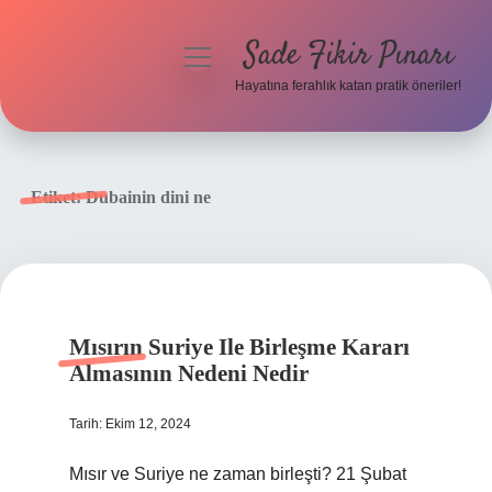
Sade Fikir Pınarı
menüyü
aç
Hayatına ferahlık katan pratik öneriler!
Anasayfa
Gizlilik Politikası
Etiket:
Dubainin dini ne
Yasal Uyarı
Hakkımızda
Mısırın Suriye Ile Birleşme Kararı
Almasının Nedeni Nedir
Tarih: Ekim 12, 2024
Mısır ve Suriye ne zaman birleşti? 21 Şubat