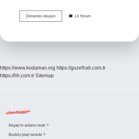
Mısırın
Devamını okuyun
14 Yorum
Suriye
Ile
Birleşme
Kararı
Almasının
Nedeni
Nedir
https://www.kodaman.org
https://guzelhali.com.tr
https://lih.com.tr
Sitemap
Sidebar
Son Yazılar
Keşap’ın anlamı nedir ?
Bozköy plaji nerede ?