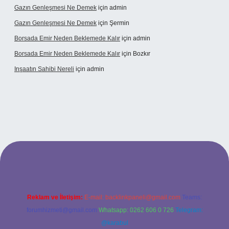
Gazın Genleşmesi Ne Demek
için
admin
Gazın Genleşmesi Ne Demek
için
Şermin
Borsada Emir Neden Beklemede Kalır
için
admin
Borsada Emir Neden Beklemede Kalır
için
Bozkır
Inşaatın Sahibi Nereli
için
admin
ltonbetx.org/
Reklam ve İletişim:
E-mail:
backlinkpaneli@gmail.com
Teams:
forumhizmeti@gmail.com
Whatsapp: 0262 606 0 726
Telegram:
@karabul