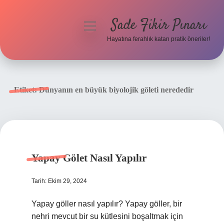
Sade Fikir Pınarı
menüyü
aç
Hayatına ferahlık katan pratik öneriler!
Anasayfa
Gizlilik Politikası
Etiket:
Dünyanın en büyük biyolojik göleti nerededir
Yasal Uyarı
Hakkımızda
Yapay Gölet Nasıl Yapılır
Tarih: Ekim 29, 2024
Yapay göller nasıl yapılır? Yapay göller, bir
nehri mevcut bir su kütlesini boşaltmak için