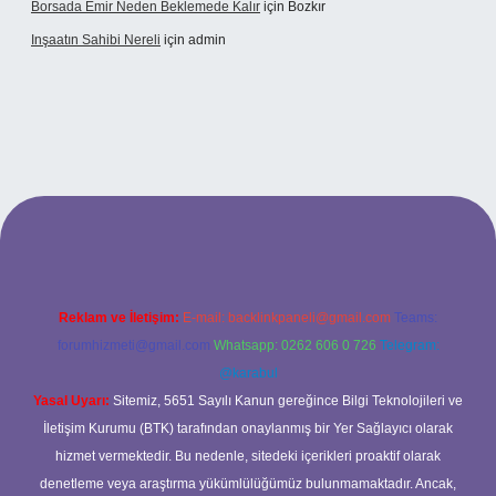
Borsada Emir Neden Beklemede Kalır
için
Bozkır
Inşaatın Sahibi Nereli
için
admin
ltonbetx.org/
Reklam ve İletişim:
E-mail:
backlinkpaneli@gmail.com
Teams:
forumhizmeti@gmail.com
Whatsapp: 0262 606 0 726
Telegram:
@karabul
Yasal Uyarı:
Sitemiz, 5651 Sayılı Kanun gereğince Bilgi Teknolojileri ve
İletişim Kurumu (BTK) tarafından onaylanmış bir Yer Sağlayıcı olarak
hizmet vermektedir. Bu nedenle, sitedeki içerikleri proaktif olarak
denetleme veya araştırma yükümlülüğümüz bulunmamaktadır. Ancak,