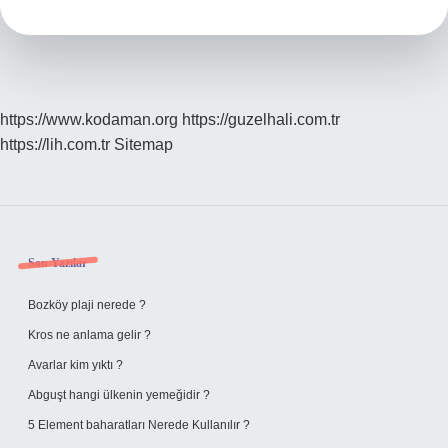
Yapılır
https://www.kodaman.org
https://guzelhali.com.tr
https://lih.com.tr
Sitemap
Sidebar
Son Yazılar
Bozköy plaji nerede ?
Kros ne anlama gelir ?
Avarlar kim yıktı ?
Abguşt hangi ülkenin yemeğidir ?
5 Element baharatları Nerede Kullanılır ?