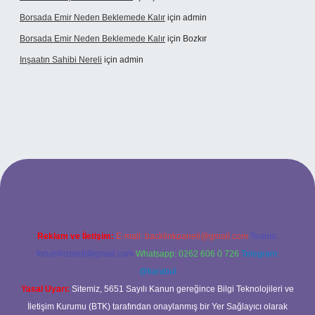
Borsada Emir Neden Beklemede Kalır
için
admin
Borsada Emir Neden Beklemede Kalır
için
Bozkır
Inşaatın Sahibi Nereli
için
admin
ltonbetx.org/
Reklam ve İletişim:
E-mail:
backlinkpaneli@gmail.com
Teams:
forumhizmeti@gmail.com
Whatsapp: 0262 606 0 726
Telegram:
@karabul
Yasal Uyarı:
Sitemiz, 5651 Sayılı Kanun gereğince Bilgi Teknolojileri ve
İletişim Kurumu (BTK) tarafından onaylanmış bir Yer Sağlayıcı olarak