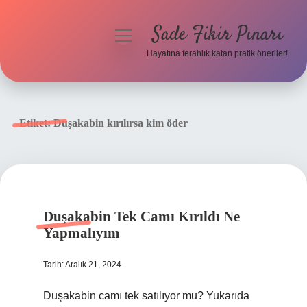
Sade Fikir Pınarı
menüyü
aç
Hayatına ferahlık katan pratik öneriler!
Anasayfa
Gizlilik Politikası
Etiket:
Duşakabin kırılırsa kim öder
Yasal Uyarı
Hakkımızda
Duşakabin Tek Camı Kırıldı Ne
Yapmalıyım
Tarih: Aralık 21, 2024
Duşakabin camı tek satılıyor mu? Yukarıda