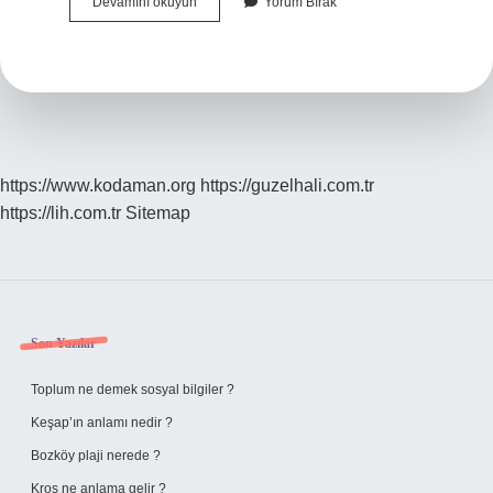
Duşakabin
Devamını okuyun
Yorum Bırak
Tek
Camı
Kırıldı
Ne
Yapmalıyım
https://www.kodaman.org
https://guzelhali.com.tr
https://lih.com.tr
Sitemap
Sidebar
Son Yazılar
Toplum ne demek sosyal bilgiler ?
Keşap’ın anlamı nedir ?
Bozköy plaji nerede ?
Kros ne anlama gelir ?