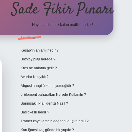
Sade Fikir Pınarı
Hayatına ferahlık katan pratik öneriler!
Sidebar
Son Yazılar
https://www.hiltonbetx
Keşap’ın anlamı nedir ?
Bozköy plaji nerede ?
Kros ne anlama gelir ?
Avarlar kim yıktı ?
Abguşt hangi ülkenin yemeğidir ?
5 Element baharatları Nerede Kullanılır ?
Sarımsaklı Plajı denizi Nasıl ?
Basit kesri nedir ?
Tramer kaydı aracın değerini düşürür mü ?
Kan iğnesi kaç günde bir yapılır ?