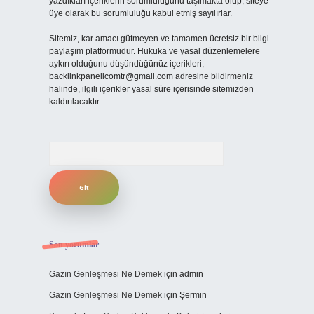
yazdıkları içeriklerin sorumluluğunu taşımakta olup, siteye
üye olarak bu sorumluluğu kabul etmiş sayılırlar.
Sitemiz, kar amacı gütmeyen ve tamamen ücretsiz bir bilgi
paylaşım platformudur. Hukuka ve yasal düzenlemelere
aykırı olduğunu düşündüğünüz içerikleri,
backlinkpanelicomtr@gmail.com
adresine bildirmeniz
halinde, ilgili içerikler yasal süre içerisinde sitemizden
kaldırılacaktır.
Arama
Son yorumlar
Gazın Genleşmesi Ne Demek
için
admin
Gazın Genleşmesi Ne Demek
için
Şermin