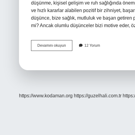
düşünme, kişisel gelişim ve ruh sağlığında öneml
ve hızlı kararlar alabilen pozitif bir zihniyet, başa
düşünce, bize sağlık, mutluluk ve başarı getiren po
mi? Ancak olumlu düşünceler bizi motive eder, ö
Pozitif
Devamını okuyun
12 Yorum
Düşünmenin
Faydaları
Nelerdir
https://www.kodaman.org
https://guzelhali.com.tr
https: