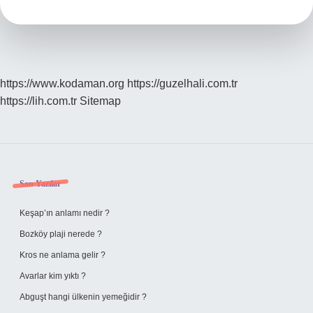
https://www.kodaman.org
https://guzelhali.com.tr
https://lih.com.tr
Sitemap
Sidebar
Son Yazılar
Keşap’ın anlamı nedir ?
Bozköy plaji nerede ?
Kros ne anlama gelir ?
Avarlar kim yıktı ?
Abguşt hangi ülkenin yemeğidir ?