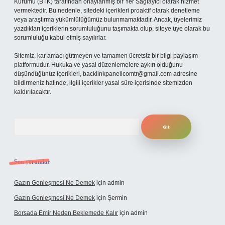
Kurumu (BTK) tarafından onaylanmış bir Yer Sağlayıcı olarak hizmet
vermektedir. Bu nedenle, sitedeki içerikleri proaktif olarak denetleme
veya araştırma yükümlülüğümüz bulunmamaktadır. Ancak, üyelerimiz
yazdıkları içeriklerin sorumluluğunu taşımakta olup, siteye üye olarak bu
sorumluluğu kabul etmiş sayılırlar.
Sitemiz, kar amacı gütmeyen ve tamamen ücretsiz bir bilgi paylaşım
platformudur. Hukuka ve yasal düzenlemelere aykırı olduğunu
düşündüğünüz içerikleri,
backlinkpanelicomtr@gmail.com
adresine
bildirmeniz halinde, ilgili içerikler yasal süre içerisinde sitemizden
kaldırılacaktır.
Arama
Son yorumlar
Gazın Genleşmesi Ne Demek
için
admin
Gazın Genleşmesi Ne Demek
için
Şermin
Borsada Emir Neden Beklemede Kalır
için
admin