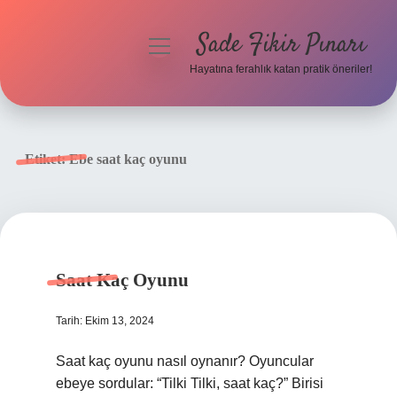
Sade Fikir Pınarı
menüyü
aç
Hayatına ferahlık katan pratik öneriler!
Anasayfa
Gizlilik Politikası
Etiket:
Ebe saat kaç oyunu
Yasal Uyarı
Hakkımızda
Saat Kaç Oyunu
Tarih: Ekim 13, 2024
Saat kaç oyunu nasıl oynanır? Oyuncular
ebeye sordular: “Tilki Tilki, saat kaç?” Birisi