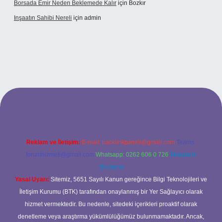
Borsada Emir Neden Beklemede Kalır
için
Bozkır
Inşaatın Sahibi Nereli
için
admin
ltonbetx.org/
Reklam ve İletişim:
E-mail:
backlinkpaneli@gmail.com
Teams:
forumhizmeti@gmail.com
Whatsapp: 0262 606 0 726
Telegram:
@karabul
Yasal Uyarı:
Sitemiz, 5651 Sayılı Kanun gereğince Bilgi Teknolojileri ve
İletişim Kurumu (BTK) tarafından onaylanmış bir Yer Sağlayıcı olarak
hizmet vermektedir. Bu nedenle, sitedeki içerikleri proaktif olarak
denetleme veya araştırma yükümlülüğümüz bulunmamaktadır. Ancak,