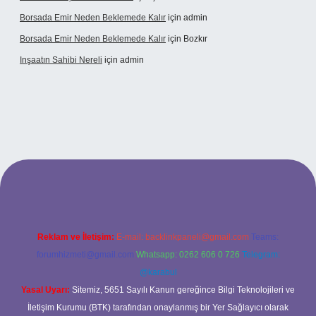
Borsada Emir Neden Beklemede Kalır
için
admin
Borsada Emir Neden Beklemede Kalır
için
Bozkır
Inşaatın Sahibi Nereli
için
admin
ltonbetx.org/
Reklam ve İletişim:
E-mail:
backlinkpaneli@gmail.com
Teams:
forumhizmeti@gmail.com
Whatsapp: 0262 606 0 726
Telegram:
@karabul
Yasal Uyarı:
Sitemiz, 5651 Sayılı Kanun gereğince Bilgi Teknolojileri ve
İletişim Kurumu (BTK) tarafından onaylanmış bir Yer Sağlayıcı olarak