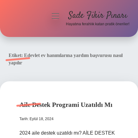
Sade Fikir Pınarı
menüyü
aç
Hayatına ferahlık katan pratik öneriler!
Anasayfa
Gizlilik Politikası
Etiket:
Edevlet ev hanımlarına yardım başvurusu nasıl
yapılır
Yasal Uyarı
Hakkımızda
Aile Destek Programi Uzatıldı Mı
Tarih: Eylül 18, 2024
2024 aile destek uzatıldı mı? AİLE DESTEK