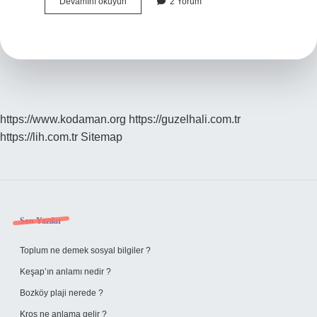
Aile
Devamını okuyun
2 Yorum
Destek
Programi
Uzatıldı
Mı
https://www.kodaman.org
https://guzelhali.com.tr
https://lih.com.tr
Sitemap
Sidebar
Son Yazılar
Toplum ne demek sosyal bilgiler ?
Keşap’ın anlamı nedir ?
Bozköy plaji nerede ?
Kros ne anlama gelir ?