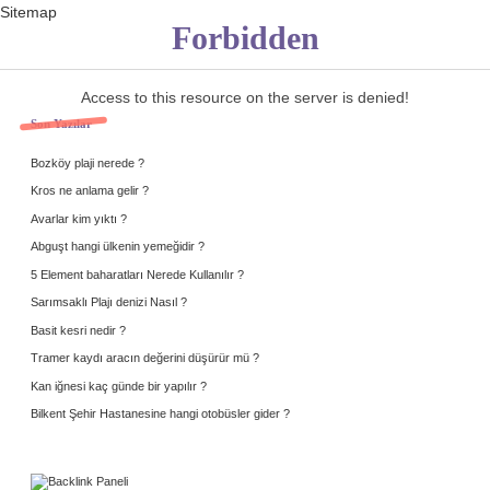
Sitemap
Forbidden
Access to this resource on the server is denied!
Sidebar
Son Yazılar
Bozköy plaji nerede ?
Kros ne anlama gelir ?
Avarlar kim yıktı ?
Abguşt hangi ülkenin yemeğidir ?
5 Element baharatları Nerede Kullanılır ?
Sarımsaklı Plajı denizi Nasıl ?
Basit kesri nedir ?
Tramer kaydı aracın değerini düşürür mü ?
Kan iğnesi kaç günde bir yapılır ?
Bilkent Şehir Hastanesine hangi otobüsler gider ?