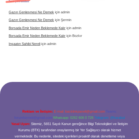
Son yorumlar
Gazın Genleşmesi Ne Demek
için
admin
Gazın Genleşmesi Ne Demek
için
Şermin
Borsada Emir Neden Beklemede Kalır
için
admin
Borsada Emir Neden Beklemede Kalır
için
Bozkır
Inşaatın Sahibi Nereli
için
admin
Reklam ve İletişim:
E-mail:
backlinkpaneli@gmail.com
Teams:
forumhizmeti@gmail.com
Whatsapp: 0262 606 0 726
Telegram: @karabul
Yasal Uyarı:
Sitemiz, 5651 Sayılı Kanun gereğince Bilgi Teknolojileri ve İletişim
Kurumu (BTK) tarafından onaylanmış bir Yer Sağlayıcı olarak hizmet
vermektedir. Bu nedenle, sitedeki içerikleri proaktif olarak denetleme veya