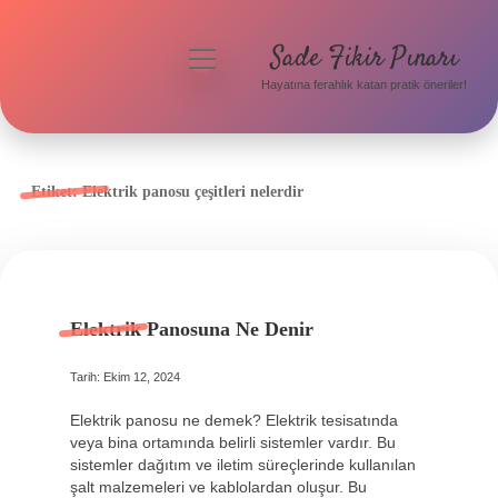
Sade Fikir Pınarı
menüyü
aç
Hayatına ferahlık katan pratik öneriler!
Anasayfa
Gizlilik Politikası
Etiket:
Elektrik panosu çeşitleri nelerdir
Yasal Uyarı
Hakkımızda
Elektrik Panosuna Ne Denir
Tarih: Ekim 12, 2024
Elektrik panosu ne demek? Elektrik tesisatında
veya bina ortamında belirli sistemler vardır. Bu
sistemler dağıtım ve iletim süreçlerinde kullanılan
şalt malzemeleri ve kablolardan oluşur. Bu