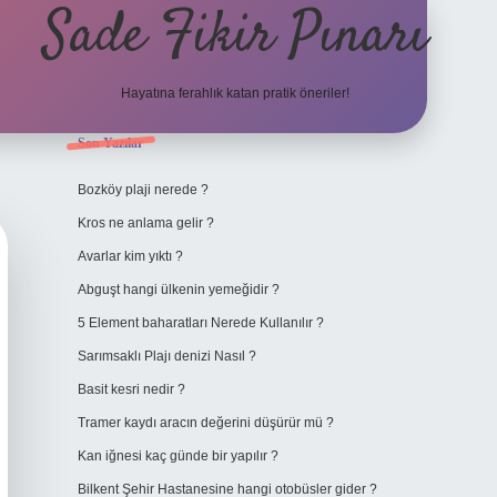
Sade Fikir Pınarı
Hayatına ferahlık katan pratik öneriler!
Sidebar
Son Yazılar
https://www.hiltonbe
Bozköy plaji nerede ?
Kros ne anlama gelir ?
Avarlar kim yıktı ?
Abguşt hangi ülkenin yemeğidir ?
5 Element baharatları Nerede Kullanılır ?
Sarımsaklı Plajı denizi Nasıl ?
Basit kesri nedir ?
Tramer kaydı aracın değerini düşürür mü ?
Kan iğnesi kaç günde bir yapılır ?
Bilkent Şehir Hastanesine hangi otobüsler gider ?