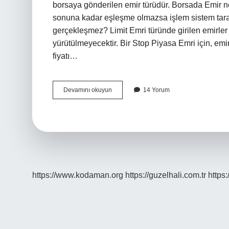
borsaya gönderilen emir türüdür. Borsada Emir ne
sonuna kadar eşleşme olmazsa işlem sistem tarafı
gerçekleşmez? Limit Emri türünde girilen emirler i
yürütülmeyecektir. Bir Stop Piyasa Emri için, emi
fiyatı…
Borsada
Devamını okuyun
14 Yorum
Emir
Neden
Beklemede
Kalır
https://www.kodaman.org
https://guzelhali.com.tr
https: