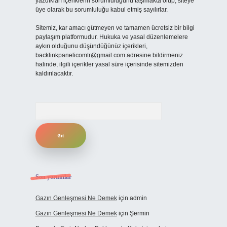
yazdıkları içeriklerin sorumluluğunu taşımakta olup, siteye
üye olarak bu sorumluluğu kabul etmiş sayılırlar.
Sitemiz, kar amacı gütmeyen ve tamamen ücretsiz bir bilgi
paylaşım platformudur. Hukuka ve yasal düzenlemelere
aykırı olduğunu düşündüğünüz içerikleri,
backlinkpanelicomtr@gmail.com
adresine bildirmeniz
halinde, ilgili içerikler yasal süre içerisinde sitemizden
kaldırılacaktır.
Arama
Son yorumlar
Gazın Genleşmesi Ne Demek
için
admin
Gazın Genleşmesi Ne Demek
için
Şermin