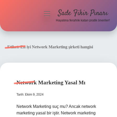
Sade Fikir Pınarı
menüyü
aç
Hayatına ferahlık katan pratik öneriler!
Anasayfa
Gizlilik Politikası
Etiket:
En iyi Network Marketing şirketi hangisi
Yasal Uyarı
Hakkımızda
Network Marketing Yasal Mı
Tarih: Ekim 9, 2024
Network Marketing suç mu? Ancak network
marketing yasal bir iştir. Network marketing