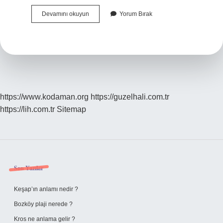
Network
Devamını okuyun
Yorum Bırak
Marketing
Yasal
Mı
https://www.kodaman.org
https://guzelhali.com.tr
https://lih.com.tr
Sitemap
Sidebar
Son Yazılar
Keşap’ın anlamı nedir ?
Bozköy plaji nerede ?
Kros ne anlama gelir ?