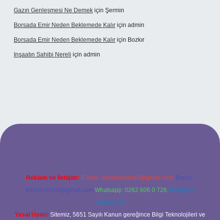
Gazın Genleşmesi Ne Demek
için
Şermin
Borsada Emir Neden Beklemede Kalır
için
admin
Borsada Emir Neden Beklemede Kalır
için
Bozkır
Inşaatın Sahibi Nereli
için
admin
ltonbetx.org/
Reklam ve İletişim:
E-mail:
backlinkpaneli@gmail.com
Teams:
forumhizmeti@gmail.com
Whatsapp: 0262 606 0 726
Telegram:
@karabul
Yasal Uyarı:
Sitemiz, 5651 Sayılı Kanun gereğince Bilgi Teknolojileri ve