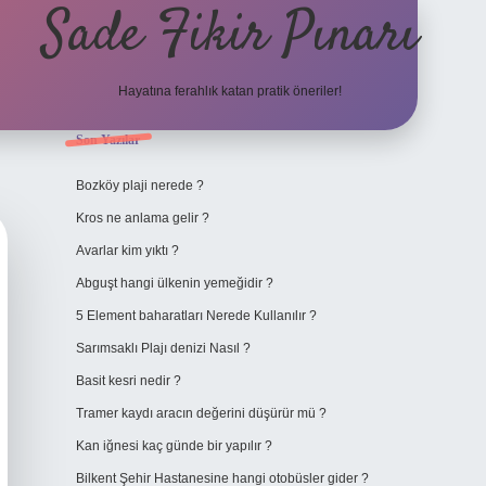
Sade Fikir Pınarı
Hayatına ferahlık katan pratik öneriler!
Sidebar
Son Yazılar
https://www.hiltonbetx
Bozköy plaji nerede ?
Kros ne anlama gelir ?
Avarlar kim yıktı ?
Abguşt hangi ülkenin yemeğidir ?
5 Element baharatları Nerede Kullanılır ?
Sarımsaklı Plajı denizi Nasıl ?
Basit kesri nedir ?
Tramer kaydı aracın değerini düşürür mü ?
Kan iğnesi kaç günde bir yapılır ?
Bilkent Şehir Hastanesine hangi otobüsler gider ?